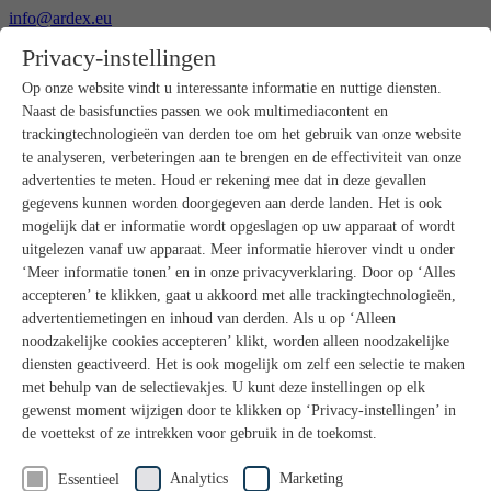
info@ardex.eu
+49 2302 664-0
Privacy-instellingen
Nederlands
Deutsch
Français
Op onze website vindt u interessante informatie en nuttige diensten.
Naast de basisfuncties passen we ook multimediacontent en
Producten
trackingtechnologieën van derden toe om het gebruik van onze website
Productoverzicht
te analyseren, verbeteringen aan te brengen en de effectiviteit van onze
Ruwbouw
advertenties te meten. Houd er rekening mee dat in deze gevallen
Dekvloeren
gegevens kunnen worden doorgegeven aan derde landen. Het is ook
Voorbereiding ondergrond
mogelijk dat er informatie wordt opgeslagen op uw apparaat of wordt
Vloeregalisaties
uitgelezen vanaf uw apparaat. Meer informatie hierover vindt u onder
Afdichtingen
Tegellijmen
‘Meer informatie tonen’ en in onze privacyverklaring. Door op ‘Alles
Voegmortels
accepteren’ te klikken, gaat u akkoord met alle trackingtechnologieën,
Voegen / Siliconen
advertentiemetingen en inhoud van derden. Als u op ‘Alleen
Montagelijmen
noodzakelijke cookies accepteren’ klikt, worden alleen noodzakelijke
Natuursteenprogramma
diensten geactiveerd. Het is ook mogelijk om zelf een selectie te maken
Vloerbedekkings- en parketlijmen
met behulp van de selectievakjes. U kunt deze instellingen op elk
Wandegalesaties
Accessoires
gewenst moment wijzigen door te klikken op ‘Privacy-instellingen’ in
PANDOMO®
de voettekst of ze intrekken voor gebruik in de toekomst.
GUTJAHR – Perfect in systeem
Badkamerrenovatie met wedi
Analytics
Marketing
Essentieel
Service