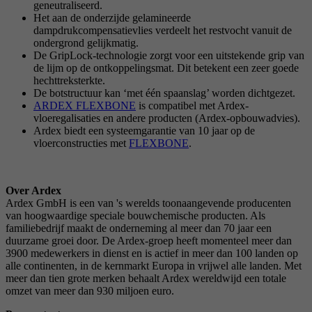
geneutraliseerd.
Het aan de onderzijde gelamineerde
dampdrukcompensatievlies verdeelt het restvocht vanuit de
ondergrond gelijkmatig.
De GripLock-technologie zorgt voor een uitstekende grip van
de lijm op de ontkoppelingsmat. Dit betekent een zeer goede
hechttreksterkte.
De botstructuur kan ‘met één spaanslag’ worden dichtgezet.
ARDEX FLEXBONE
is compatibel met Ardex-
vloeregalisaties en andere producten (Ardex-opbouwadvies).
Ardex biedt een systeemgarantie van 10 jaar op de
vloerconstructies met
FLEXBONE
.
Over Ardex
Ardex GmbH is een van 's werelds toonaangevende producenten
van hoogwaardige speciale bouwchemische producten. Als
familiebedrijf maakt de onderneming al meer dan 70 jaar een
duurzame groei door. De Ardex-groep heeft momenteel meer dan
3900 medewerkers in dienst en is actief in meer dan 100 landen op
alle continenten, in de kernmarkt Europa in vrijwel alle landen. Met
meer dan tien grote merken behaalt Ardex wereldwijd een totale
omzet van meer dan 930 miljoen euro.