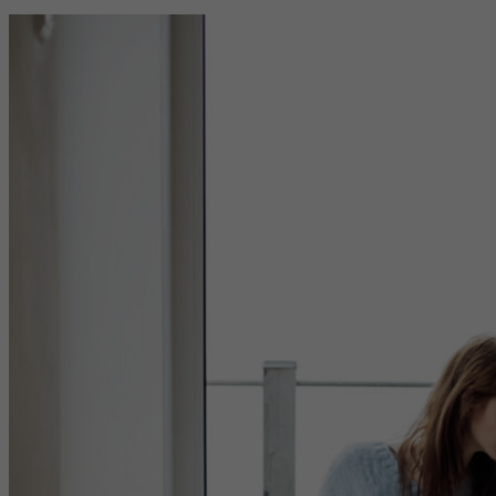
reCAPTCHA setzt ein notwendiges Cookie
Doel
(_GRECAPTCHA), wenn es zum Zweck der
Risikoanalyse ausgeführt wird.