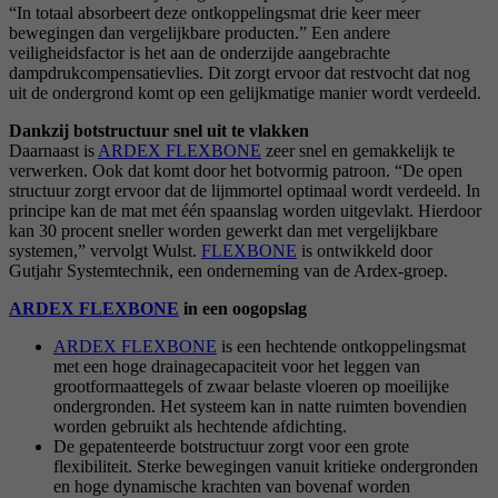
“In totaal absorbeert deze ontkoppelingsmat drie keer meer
bewegingen dan vergelijkbare producten.” Een andere
veiligheidsfactor is het aan de onderzijde aangebrachte
dampdrukcompensatievlies. Dit zorgt ervoor dat restvocht dat nog
uit de ondergrond komt op een gelijkmatige manier wordt verdeeld.
Dankzij botstructuur snel uit te vlakken
Daarnaast is
ARDEX FLEXBONE
zeer snel en gemakkelijk te
verwerken. Ook dat komt door het botvormig patroon. “De open
structuur zorgt ervoor dat de lijmmortel optimaal wordt verdeeld. In
principe kan de mat met één spaanslag worden uitgevlakt. Hierdoor
kan 30 procent sneller worden gewerkt dan met vergelijkbare
systemen,” vervolgt Wulst.
FLEXBONE
is ontwikkeld door
Gutjahr Systemtechnik, een onderneming van de Ardex-groep.
ARDEX FLEXBONE
in een oogopslag
ARDEX FLEXBONE
is een hechtende ontkoppelingsmat
met een hoge drainagecapaciteit voor het leggen van
grootformaattegels of zwaar belaste vloeren op moeilijke
ondergronden. Het systeem kan in natte ruimten bovendien
worden gebruikt als hechtende afdichting.
De gepatenteerde botstructuur zorgt voor een grote
flexibiliteit. Sterke bewegingen vanuit kritieke ondergronden
en hoge dynamische krachten van bovenaf worden