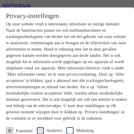
info@ardex.eu
+49 2302 664-0
Privacy-instellingen
Nederlands
Deutsch
Français
Op onze website vindt u interessante informatie en nuttige diensten.
Naast de basisfuncties passen we ook multimediacontent en
Producten
trackingtechnologieën van derden toe om het gebruik van onze website
Productoverzicht
te analyseren, verbeteringen aan te brengen en de effectiviteit van onze
Ruwbouw
advertenties te meten. Houd er rekening mee dat in deze gevallen
Dekvloeren
gegevens kunnen worden doorgegeven aan derde landen. Het is ook
Voorbereiding ondergrond
mogelijk dat er informatie wordt opgeslagen op uw apparaat of wordt
Vloeregalisaties
uitgelezen vanaf uw apparaat. Meer informatie hierover vindt u onder
Afdichtingen
Tegellijmen
‘Meer informatie tonen’ en in onze privacyverklaring. Door op ‘Alles
Voegmortels
accepteren’ te klikken, gaat u akkoord met alle trackingtechnologieën,
Voegen / Siliconen
advertentiemetingen en inhoud van derden. Als u op ‘Alleen
Montagelijmen
noodzakelijke cookies accepteren’ klikt, worden alleen noodzakelijke
Natuursteenprogramma
diensten geactiveerd. Het is ook mogelijk om zelf een selectie te maken
Vloerbedekkings- en parketlijmen
met behulp van de selectievakjes. U kunt deze instellingen op elk
Wandegalesaties
Accessoires
gewenst moment wijzigen door te klikken op ‘Privacy-instellingen’ in
PANDOMO®
de voettekst of ze intrekken voor gebruik in de toekomst.
GUTJAHR – Perfect in systeem
Badkamerrenovatie met wedi
Analytics
Marketing
Essentieel
Service