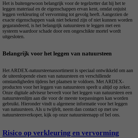
Het is buitengewoon belangrijk voor de tegelzetter dat hij het te
reCAPTCHA setzt ein notwendiges Cookie
leggen materiaal en de eigenschappen ervan kent, omdat onjuist
Doel
(_GRECAPTCHA), wenn es zum Zweck der
leggen verkleuring of vervorming tot gevolg heeft. Aangezien de
Risikoanalyse ausgeführt wird.
exacte eigenschappen vaak niet bekend zijn of niet kunnen worden
gegarandeerd, is het belangrijk natuursteen te leggen met een
systeem waardoor schade door een ongeschikte mortel wordt
uitgesloten.
Belangrijk voor het leggen van natuursteen
Het ARDEX-natuursteenassortiment is speciaal ontwikkeld om aan
de uiteenlopende eisen van natuursteen en verschillende
omstandigheden tijdens het plaatsen te voldoen. Met ARDEX-
producten voor het leggen van natuursteen speelt u altijd op zeker.
Onze digitale adviseur beveelt voor het leggen van natuursteen een
natuursteenlijm aan die voor de meeste toepassingen kan worden
gebruikt. Hieronder vindt u algemene informatie voor het leggen
van natuursteen. Als u twijfelt, neem dan contact op met uw
natuursteenverkoper, kijk op onze natuursteenapp of bel ons.
Risico op verkleuring en vervorming