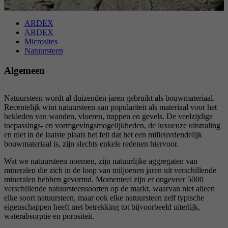
Doel
Stelt de instellingen van de cookiegroepen in.
Naam
_gat
ARDEX
ARDEX
Microsites
Aanbieder
Google
Natuursteen
Naam
__cf_bm
Looptijd
1 Dag
Algemeen
Aanbieder
.myfonts.net
Google-cookie voor geavanceerde controle van
Doel
Looptijd
30 minuten
Natuursteen wordt al duizenden jaren gebruikt als bouwmateriaal.
scripts en gebeurtenissen.
Recentelijk wint natuursteen aan populariteit als materiaal voor het
bekleden van wanden, vloeren, trappen en gevels. De veelzijdige
Dient als licentie om een lettertype van
toepassings- en vormgevingsmogelijkheden, de luxueuze uitstraling
Doel
myfonts.net te gebruiken.
en niet in de laatste plaats het feit dat het een milieuvriendelijk
bouwmateriaal is, zijn slechts enkele redenen hiervoor.
Wat we natuursteen noemen, zijn natuurlijke aggregaten van
Naam
_GRECAPTCHA
mineralen die zich in de loop van miljoenen jaren uit verschillende
mineralen hebben gevormd. Momenteel zijn er ongeveer 5000
verschillende natuursteensoorten op de markt, waarvan niet alleen
Aanbieder
Google reCAPTCHA
elke soort natuursteen, maar ook elke natuursteen zelf typische
eigenschappen heeft met betrekking tot bijvoorbeeld uiterlijk,
Looptijd
6 Monate
waterabsorptie en porositeit.