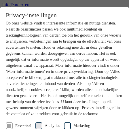
info@ardex.eu
+49 2302 664-0
Privacy-instellingen
Nederlands
Deutsch
Français
Op onze website vindt u interessante informatie en nuttige diensten.
Naast de basisfuncties passen we ook multimediacontent en
Producten
trackingtechnologieën van derden toe om het gebruik van onze website
Productoverzicht
te analyseren, verbeteringen aan te brengen en de effectiviteit van onze
Ruwbouw
advertenties te meten. Houd er rekening mee dat in deze gevallen
Dekvloeren
gegevens kunnen worden doorgegeven aan derde landen. Het is ook
Voorbereiding ondergrond
mogelijk dat er informatie wordt opgeslagen op uw apparaat of wordt
Vloeregalisaties
uitgelezen vanaf uw apparaat. Meer informatie hierover vindt u onder
Afdichtingen
Tegellijmen
‘Meer informatie tonen’ en in onze privacyverklaring. Door op ‘Alles
Voegmortels
accepteren’ te klikken, gaat u akkoord met alle trackingtechnologieën,
Voegen / Siliconen
advertentiemetingen en inhoud van derden. Als u op ‘Alleen
Montagelijmen
noodzakelijke cookies accepteren’ klikt, worden alleen noodzakelijke
Natuursteenprogramma
diensten geactiveerd. Het is ook mogelijk om zelf een selectie te maken
Vloerbedekkings- en parketlijmen
met behulp van de selectievakjes. U kunt deze instellingen op elk
Wandegalesaties
Accessoires
gewenst moment wijzigen door te klikken op ‘Privacy-instellingen’ in
PANDOMO®
de voettekst of ze intrekken voor gebruik in de toekomst.
GUTJAHR – Perfect in systeem
Badkamerrenovatie met wedi
Analytics
Marketing
Essentieel
Service