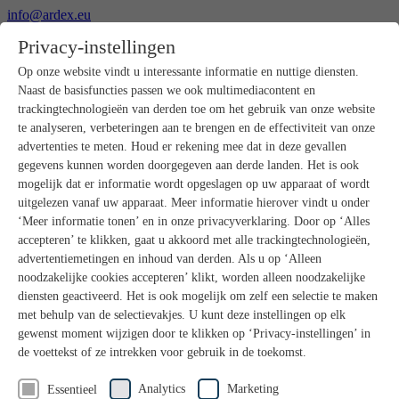
info@ardex.eu
+49 2302 664-0
Privacy-instellingen
Nederlands
Deutsch
Français
Op onze website vindt u interessante informatie en nuttige diensten.
Naast de basisfuncties passen we ook multimediacontent en
Producten
trackingtechnologieën van derden toe om het gebruik van onze website
Productoverzicht
te analyseren, verbeteringen aan te brengen en de effectiviteit van onze
Ruwbouw
advertenties te meten. Houd er rekening mee dat in deze gevallen
Dekvloeren
gegevens kunnen worden doorgegeven aan derde landen. Het is ook
Voorbereiding ondergrond
mogelijk dat er informatie wordt opgeslagen op uw apparaat of wordt
Vloeregalisaties
uitgelezen vanaf uw apparaat. Meer informatie hierover vindt u onder
Afdichtingen
Tegellijmen
‘Meer informatie tonen’ en in onze privacyverklaring. Door op ‘Alles
Voegmortels
accepteren’ te klikken, gaat u akkoord met alle trackingtechnologieën,
Voegen / Siliconen
advertentiemetingen en inhoud van derden. Als u op ‘Alleen
Montagelijmen
noodzakelijke cookies accepteren’ klikt, worden alleen noodzakelijke
Natuursteenprogramma
diensten geactiveerd. Het is ook mogelijk om zelf een selectie te maken
Vloerbedekkings- en parketlijmen
met behulp van de selectievakjes. U kunt deze instellingen op elk
Wandegalesaties
Accessoires
gewenst moment wijzigen door te klikken op ‘Privacy-instellingen’ in
PANDOMO®
de voettekst of ze intrekken voor gebruik in de toekomst.
GUTJAHR – Perfect in systeem
Badkamerrenovatie met wedi
Analytics
Marketing
Essentieel
Service