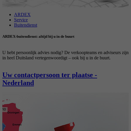
Doel
Stelt de instellingen van de cookiegroepen in.
Naam
_gat
ARDEX
Service
Aanbieder
Buitendienst
Google
Naam
__cf_bm
ARDEX-buitendienst: altijd bij u in de buurt
Looptijd
1 Dag
Aanbieder
.myfonts.net
Google-cookie voor geavanceerde controle van
U hebt persoonlijk advies nodig? De verkoopteams en adviseurs zijn
Doel
Looptijd
30 minuten
scripts en gebeurtenissen.
in heel Duitsland vertegenwoordigt – ook bij u in de buurt.
Dient als licentie om een lettertype van
Doel
Uw contactpersoon ter plaatse -
myfonts.net te gebruiken.
Nederland
Naam
_GRECAPTCHA
Aanbieder
Google reCAPTCHA
Looptijd
6 Monate