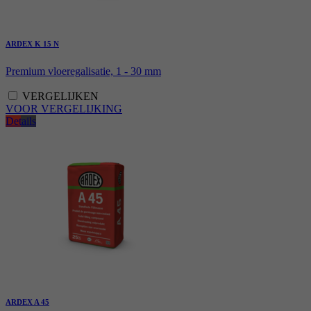
reCAPTCHA setzt ein notwendiges Cookie
Doel
(_GRECAPTCHA), wenn es zum Zweck der
Risikoanalyse ausgeführt wird.
ARDEX K 15 N
Premium vloeregalisatie, 1 - 30 mm
VERGELIJKEN
VOOR VERGELIJKING
Details
ARDEX A 45