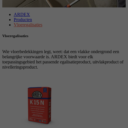
Doel
Stelt de instellingen van de cookiegroepen in.
Naam
_gat
ARDEX
Producten
Aanbieder
Google
Vloeregalisaties
Naam
__cf_bm
Vloeregalisaties
Looptijd
1 Dag
Aanbieder
.myfonts.net
Google-cookie voor geavanceerde controle van
Wie vloerbedekkingen legt, weet: dat een vlakke ondergrond een
Doel
Looptijd
30 minuten
scripts en gebeurtenissen.
belangrijke voorwaarde is. ARDEX biedt voor elk
toepassingsgebied het passende egalisatieproduct, uitvlakproduct of
nivelleringsproduct.
Dient als licentie om een lettertype van
Doel
myfonts.net te gebruiken.
Naam
_GRECAPTCHA
Aanbieder
Google reCAPTCHA
Looptijd
6 Monate