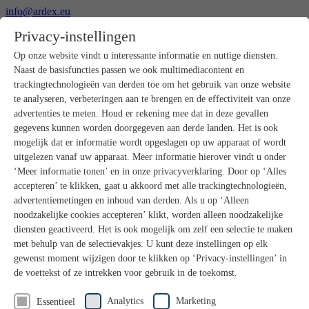
info@ardex.eu
+49 2302 664-0
Privacy-instellingen
Nederlands
Deutsch
Français
Op onze website vindt u interessante informatie en nuttige diensten.
Naast de basisfuncties passen we ook multimediacontent en
Producten
trackingtechnologieën van derden toe om het gebruik van onze website
Productoverzicht
te analyseren, verbeteringen aan te brengen en de effectiviteit van onze
Ruwbouw
advertenties te meten. Houd er rekening mee dat in deze gevallen
Dekvloeren
gegevens kunnen worden doorgegeven aan derde landen. Het is ook
Voorbereiding ondergrond
mogelijk dat er informatie wordt opgeslagen op uw apparaat of wordt
Vloeregalisaties
uitgelezen vanaf uw apparaat. Meer informatie hierover vindt u onder
Afdichtingen
Tegellijmen
‘Meer informatie tonen’ en in onze privacyverklaring. Door op ‘Alles
Voegmortels
accepteren’ te klikken, gaat u akkoord met alle trackingtechnologieën,
Voegen / Siliconen
advertentiemetingen en inhoud van derden. Als u op ‘Alleen
Montagelijmen
noodzakelijke cookies accepteren’ klikt, worden alleen noodzakelijke
Natuursteenprogramma
diensten geactiveerd. Het is ook mogelijk om zelf een selectie te maken
Vloerbedekkings- en parketlijmen
met behulp van de selectievakjes. U kunt deze instellingen op elk
Wandegalesaties
Accessoires
gewenst moment wijzigen door te klikken op ‘Privacy-instellingen’ in
PANDOMO®
de voettekst of ze intrekken voor gebruik in de toekomst.
GUTJAHR – Perfect in systeem
Badkamerrenovatie met wedi
Analytics
Marketing
Essentieel
Service