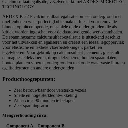
Calciumsulfaat-egalisatie, vezelversterkt met ARDEX MICROTEC
TECHNOLOGY
ARDEX K 22 F calciumsulfaat-egalisatie om een ondergrond met
oneffenheden weer perfect glad te maken. Ideaal voor renovatie
binnen, op uiteenlopende, onstabiele oude ondergronden die als
kritiek worden ingeschat voor de daaropvolgende werkzaamheden.
De spanningsarme calciumsulfaat-egalisatie is uitstekend geschikt
voor het uitvlakken en egaliseren en creëert een ideaal legoppervlak
voor elastische en textiele vloerbedekkingen, parket- en
tegelvloeren. Voor gebruik op calciumsulfaat-, cement-, gietasfalt-
en magnesietdekvloeren, droge dekvloeren, houten spaanplaten,
houten planken vloeren, ondergronden met oude watervaste lijm- en
egalisatieresten en andere ondergronden.
Producthoogtepunten:
Zeer betrouwbaar door versterkte vezels
Snelle en hoge sterkteontwikkeling
Al na circa 90 minuten te belopen
Zeer spanningsarm
Mengverhouding circa:
Component A
Component B