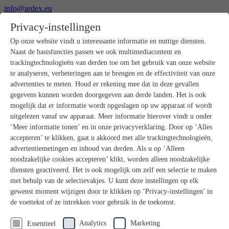
info@ardex.eu
+49 2302 664-0
Privacy-instellingen
Nederlands
Deutsch
Français
Op onze website vindt u interessante informatie en nuttige diensten.
Naast de basisfuncties passen we ook multimediacontent en
Producten
trackingtechnologieën van derden toe om het gebruik van onze website
Productoverzicht
te analyseren, verbeteringen aan te brengen en de effectiviteit van onze
Ruwbouw
advertenties te meten. Houd er rekening mee dat in deze gevallen
Dekvloeren
gegevens kunnen worden doorgegeven aan derde landen. Het is ook
Voorbereiding ondergrond
mogelijk dat er informatie wordt opgeslagen op uw apparaat of wordt
Vloeregalisaties
uitgelezen vanaf uw apparaat. Meer informatie hierover vindt u onder
Afdichtingen
Tegellijmen
‘Meer informatie tonen’ en in onze privacyverklaring. Door op ‘Alles
Voegmortels
accepteren’ te klikken, gaat u akkoord met alle trackingtechnologieën,
Voegen / Siliconen
advertentiemetingen en inhoud van derden. Als u op ‘Alleen
Montagelijmen
noodzakelijke cookies accepteren’ klikt, worden alleen noodzakelijke
Natuursteenprogramma
diensten geactiveerd. Het is ook mogelijk om zelf een selectie te maken
Vloerbedekkings- en parketlijmen
met behulp van de selectievakjes. U kunt deze instellingen op elk
Wandegalesaties
Accessoires
gewenst moment wijzigen door te klikken op ‘Privacy-instellingen’ in
PANDOMO®
de voettekst of ze intrekken voor gebruik in de toekomst.
GUTJAHR – Perfect in systeem
Badkamerrenovatie met wedi
Analytics
Marketing
Essentieel
Service