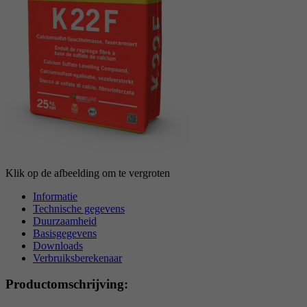
reCAPTCHA setzt ein notwendiges Cookie
Doel
(_GRECAPTCHA), wenn es zum Zweck der
Risikoanalyse ausgeführt wird.
Klik op de afbeelding om te vergroten
Informatie
Technische gegevens
Duurzaamheid
Basisgegevens
Downloads
Verbruiksberekenaar
Productomschrijving: