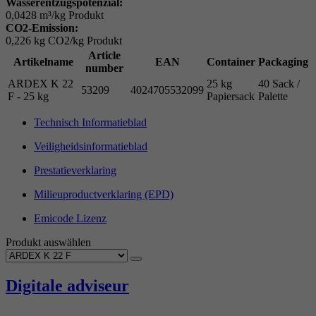
Wasserentzugspotenzial:
0,0428 m³/kg Produkt
CO2-Emission:
0,226 kg CO2/kg Produkt
Article
Artikelname
EAN
Container
Packaging
number
ARDEX K 22
25 kg
40 Sack /
53209
4024705532099
F - 25 kg
Papiersack
Palette
Technisch Informatieblad
Veiligheidsinformatieblad
Prestatieverklaring
Milieuproductverklaring (EPD)
Emicode Lizenz
Produkt auswählen
Digitale adviseur