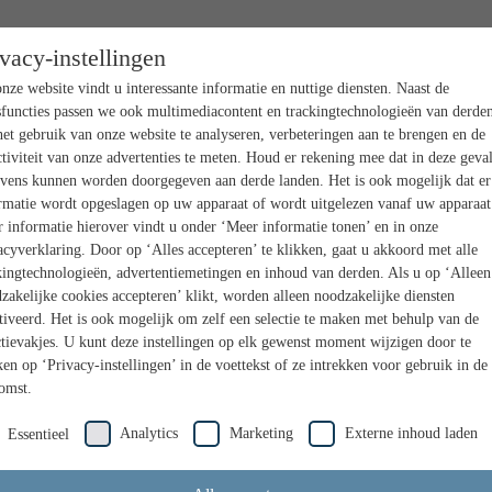
ivacy-instellingen
nze website vindt u interessante informatie en nuttige diensten. Naast de
sfuncties passen we ook multimediacontent en trackingtechnologieën van derden
et gebruik van onze website te analyseren, verbeteringen aan te brengen en de
ctiviteit van onze advertenties te meten. Houd er rekening mee dat in deze geva
vens kunnen worden doorgegeven aan derde landen. Het is ook mogelijk dat er
rmatie wordt opgeslagen op uw apparaat of wordt uitgelezen vanaf uw apparaat
 informatie hierover vindt u onder ‘Meer informatie tonen’ en in onze
acyverklaring. Door op ‘Alles accepteren’ te klikken, gaat u akkoord met alle
kingtechnologieën, advertentiemetingen en inhoud van derden. Als u op ‘Alleen
zakelijke cookies accepteren’ klikt, worden alleen noodzakelijke diensten
tiveerd. Het is ook mogelijk om zelf een selectie te maken met behulp van de
ctievakjes. U kunt deze instellingen op elk gewenst moment wijzigen door te
ken op ‘Privacy-instellingen’ in de voettekst of ze intrekken voor gebruik in de
omst.
Analytics
Marketing
Externe inhoud laden
Essentieel