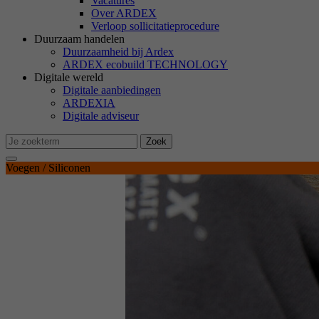
Vacatures
M
Over ARDEX
Ma
Verloop sollicitatieprocedure
we
Duurzaam handelen
Duurzaamheid bij Ardex
ARDEX ecobuild TECHNOLOGY
Digitale wereld
Ex
Digitale aanbiedingen
We
ARDEXIA
Digitale adviseur
Zoek
Voegen / Siliconen