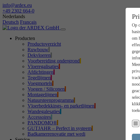
info@ardex.eu
+49 2302 664-0
Pr
Nederlands
Deutsch
Français
Op o
basi
Producten
om h
Productoverzicht
effe
Ruwbouw
gege
Dekvloeren
info
Voorbereiding ondergrond
Meer
Vloeregalisaties
priv
Afdichtingen
Tegellijmen
trac
Voegmortels
nood
Voegen / Siliconen
geac
Montagelijmen
sele
Natuursteenprogramma
klik
Vloerbedekkings- en parketlijmen
toek
Wandegalesaties
Accessoires
PANDOMO®
GUTJAHR – Perfect in systeem
Badkamerrenovatie met wedi
Service