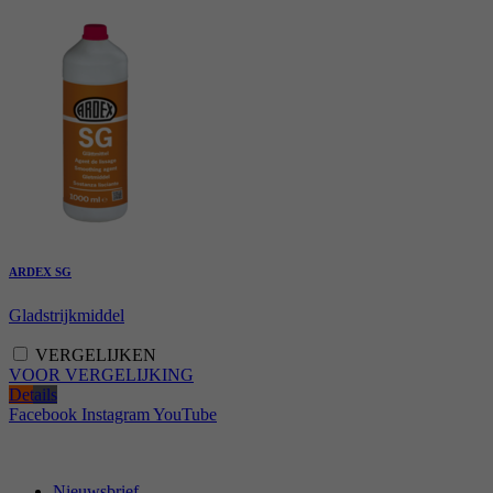
ARDEX SG
Gladstrijkmiddel
VERGELIJKEN
VOOR VERGELIJKING
Details
Facebook
Instagram
YouTube
Nieuwsbrief