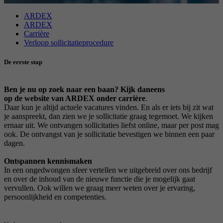
ARDEX
Doel
Stelt de instellingen van de cookiegroepen in.
Naam
_gat
ARDEX
Carrière
Aanbieder
Verloop sollicitatieprocedure
Google
Naam
__cf_bm
De eerste stap
Looptijd
1 Dag
Aanbieder
.myfonts.net
Google-cookie voor geavanceerde controle van
Ben je nu op zoek naar een baan? Kijk daneens
Doel
Looptijd
30 minuten
scripts en gebeurtenissen.
op de website van ARDEX onder carrière
.
Daar kun je altijd actuele vacatures vinden. En als er iets bij zit wat
je aanspreekt, dan zien we je sollicitatie graag tegemoet. We kijken
Dient als licentie om een lettertype van
Doel
ernaar uit. We ontvangen sollicitaties liefst online, maar per post mag
myfonts.net te gebruiken.
ook. De ontvangst van je sollicitatie bevestigen we binnen een paar
dagen.
Ontspannen kennismaken
Naam
_GRECAPTCHA
In een ongedwongen sfeer vertellen we uitgebreid over ons bedrijf
en over de inhoud van de nieuwe functie die je mogelijk gaat
Aanbieder
Google reCAPTCHA
vervullen. Ook willen we graag meer weten over je ervaring,
persoonlijkheid en competenties.
Looptijd
6 Monate