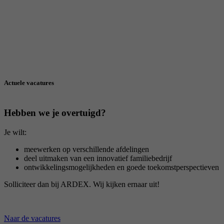
Deze
producttrainingen
duren
vaak
enkele
maanden.
Actuele vacatures
Hebben we je overtuigd?
Je wilt:
meewerken op verschillende afdelingen
deel uitmaken van een innovatief familiebedrijf
ontwikkelingsmogelijkheden en goede toekomstperspectieven
Solliciteer dan bij ARDEX. Wij kijken ernaar uit!
Naar de vacatures