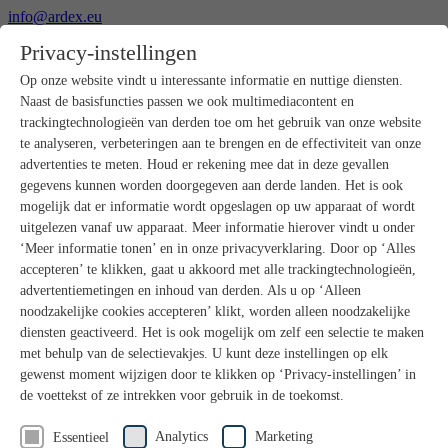
info@ardex.eu
+49 2302 664-0
Privacy-instellingen
Nederlands
Op onze website vindt u interessante informatie en nuttige diensten.
Naast de basisfuncties passen we ook multimediacontent en
Producten
Productoverzicht
trackingtechnologieën van derden toe om het gebruik van onze website
Ruwbouw
te analyseren, verbeteringen aan te brengen en de effectiviteit van onze
Dekvloeren
advertenties te meten. Houd er rekening mee dat in deze gevallen
Voorbereiding ondergrond
gegevens kunnen worden doorgegeven aan derde landen. Het is ook
Vloeregalisaties
mogelijk dat er informatie wordt opgeslagen op uw apparaat of wordt
Afdichtingen
uitgelezen vanaf uw apparaat. Meer informatie hierover vindt u onder
Tegellijmen
Voegmortels
‘Meer informatie tonen’ en in onze privacyverklaring. Door op ‘Alles
Voegen / Siliconen
accepteren’ te klikken, gaat u akkoord met alle trackingtechnologieën,
Montagelijmen
advertentiemetingen en inhoud van derden. Als u op ‘Alleen
Natuursteenprogramma
noodzakelijke cookies accepteren’ klikt, worden alleen noodzakelijke
Vloerbedekkings- en parketlijmen
diensten geactiveerd. Het is ook mogelijk om zelf een selectie te maken
Wandegalesaties
met behulp van de selectievakjes. U kunt deze instellingen op elk
Accessoires
PANDOMO®
gewenst moment wijzigen door te klikken op ‘Privacy-instellingen’ in
GUTJAHR – Perfect in systeem
de voettekst of ze intrekken voor gebruik in de toekomst.
Badkamerrenovatie met wedi
Service
Analytics
Marketing
Essentieel
Serviceaanbod