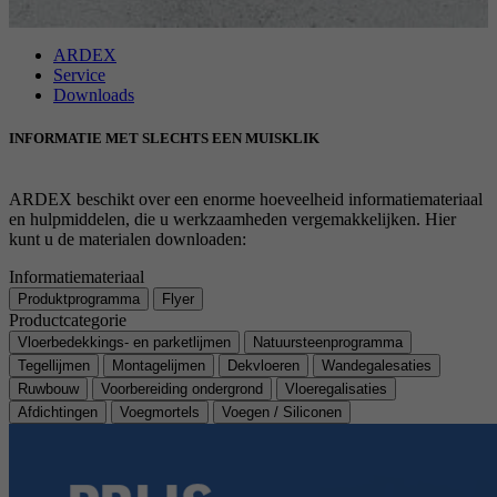
Doel
Stelt de instellingen van de cookiegroepen in.
Naam
_gat
ARDEX
Service
Aanbieder
Downloads
Google
Naam
__cf_bm
INFORMATIE MET SLECHTS EEN MUISKLIK
Looptijd
1 Dag
Aanbieder
.myfonts.net
Google-cookie voor geavanceerde controle van
ARDEX beschikt over een enorme hoeveelheid informatiemateriaal
Doel
Looptijd
30 minuten
scripts en gebeurtenissen.
en hulpmiddelen, die u werkzaamheden vergemakkelijken. Hier
kunt u de materialen downloaden:
Dient als licentie om een lettertype van
Doel
Informatiemateriaal
myfonts.net te gebruiken.
Produktprogramma
Flyer
Productcategorie
Vloerbedekkings- en parketlijmen
Natuursteenprogramma
Naam
_GRECAPTCHA
Tegellijmen
Montagelijmen
Dekvloeren
Wandegalesaties
Ruwbouw
Voorbereiding ondergrond
Vloeregalisaties
Aanbieder
Google reCAPTCHA
Afdichtingen
Voegmortels
Voegen / Siliconen
Looptijd
6 Monate