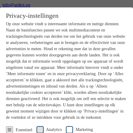
info@ardex.eu
+49 2302 664-0
Privacy-instellingen
Nederlands
Deutsch
Français
Op onze website vindt u interessante informatie en nuttige diensten.
Naast de basisfuncties passen we ook multimediacontent en
Producten
trackingtechnologieën van derden toe om het gebruik van onze website
Productoverzicht
te analyseren, verbeteringen aan te brengen en de effectiviteit van onze
Ruwbouw
advertenties te meten. Houd er rekening mee dat in deze gevallen
Dekvloeren
gegevens kunnen worden doorgegeven aan derde landen. Het is ook
Voorbereiding ondergrond
mogelijk dat er informatie wordt opgeslagen op uw apparaat of wordt
Vloeregalisaties
uitgelezen vanaf uw apparaat. Meer informatie hierover vindt u onder
Afdichtingen
Tegellijmen
‘Meer informatie tonen’ en in onze privacyverklaring. Door op ‘Alles
Voegmortels
accepteren’ te klikken, gaat u akkoord met alle trackingtechnologieën,
Voegen / Siliconen
advertentiemetingen en inhoud van derden. Als u op ‘Alleen
Montagelijmen
noodzakelijke cookies accepteren’ klikt, worden alleen noodzakelijke
Natuursteenprogramma
diensten geactiveerd. Het is ook mogelijk om zelf een selectie te maken
Vloerbedekkings- en parketlijmen
met behulp van de selectievakjes. U kunt deze instellingen op elk
Wandegalesaties
Accessoires
gewenst moment wijzigen door te klikken op ‘Privacy-instellingen’ in
PANDOMO®
de voettekst of ze intrekken voor gebruik in de toekomst.
GUTJAHR – Perfect in systeem
Badkamerrenovatie met wedi
Analytics
Marketing
Essentieel
Service