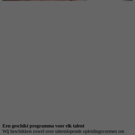
manier.
Een
essentieel
middel
om
de
ontwikkelingsbehoefte
samen
vast
te
stellen
zijn
de
regelmatig
terugkerende
functioneringsgesprekken
tussen
jou
en
je
leidinggevende.
Een geschikt programma voor elk talent
Wij beschikken zowel over uiteenlopende opleidingsvormen om