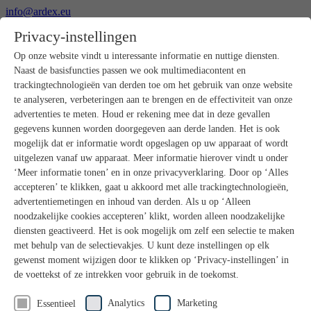
info@ardex.eu
+49 2302 664-0
Privacy-instellingen
Nederlands
Deutsch
Français
Op onze website vindt u interessante informatie en nuttige diensten.
Naast de basisfuncties passen we ook multimediacontent en
Producten
trackingtechnologieën van derden toe om het gebruik van onze website
Productoverzicht
te analyseren, verbeteringen aan te brengen en de effectiviteit van onze
Ruwbouw
advertenties te meten. Houd er rekening mee dat in deze gevallen
Dekvloeren
gegevens kunnen worden doorgegeven aan derde landen. Het is ook
Voorbereiding ondergrond
mogelijk dat er informatie wordt opgeslagen op uw apparaat of wordt
Vloeregalisaties
uitgelezen vanaf uw apparaat. Meer informatie hierover vindt u onder
Afdichtingen
Tegellijmen
‘Meer informatie tonen’ en in onze privacyverklaring. Door op ‘Alles
Voegmortels
accepteren’ te klikken, gaat u akkoord met alle trackingtechnologieën,
Voegen / Siliconen
advertentiemetingen en inhoud van derden. Als u op ‘Alleen
Montagelijmen
noodzakelijke cookies accepteren’ klikt, worden alleen noodzakelijke
Natuursteenprogramma
diensten geactiveerd. Het is ook mogelijk om zelf een selectie te maken
Vloerbedekkings- en parketlijmen
met behulp van de selectievakjes. U kunt deze instellingen op elk
Wandegalesaties
Accessoires
gewenst moment wijzigen door te klikken op ‘Privacy-instellingen’ in
PANDOMO®
de voettekst of ze intrekken voor gebruik in de toekomst.
GUTJAHR – Perfect in systeem
Badkamerrenovatie met wedi
Analytics
Marketing
Essentieel
Service