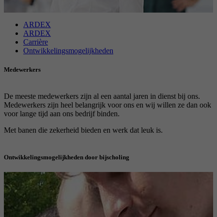
Doel
Stelt de instellingen van de cookiegroepen in.
Naam
_gat
ARDEX
ARDEX
Aanbieder
Google
Carrière
Naam
__cf_bm
Ontwikkelingsmogelijkheden
Looptijd
1 Dag
Medewerkers
Aanbieder
.myfonts.net
Google-cookie voor geavanceerde controle van
Doel
Looptijd
30 minuten
scripts en gebeurtenissen.
De meeste medewerkers zijn al een aantal jaren in dienst bij ons.
Medewerkers zijn heel belangrijk voor ons en wij willen ze dan ook
voor lange tijd aan ons bedrijf binden.
Dient als licentie om een lettertype van
Doel
myfonts.net te gebruiken.
Met banen die zekerheid bieden en werk dat leuk is.
Ontwikkelingsmogelijkheden door bijscholing
Naam
_GRECAPTCHA
Aanbieder
Google reCAPTCHA
Bij
ARDEX
hechten
Looptijd
6 Monate
we