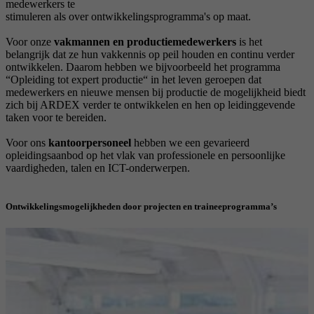
medewerkers te
stimuleren als over ontwikkelingsprogramma's op maat.
Voor onze
vakmannen en productiemedewerkers
is het
belangrijk dat ze hun vakkennis op peil houden en continu verder
ontwikkelen. Daarom hebben we bijvoorbeeld het programma
“Opleiding tot expert productie“ in het leven geroepen dat
medewerkers en nieuwe mensen bij productie de mogelijkheid biedt
zich bij ARDEX verder te ontwikkelen en hen op leidinggevende
taken voor te bereiden.
Voor ons
kantoorpersoneel
hebben we een gevarieerd
opleidingsaanbod op het vlak van professionele en persoonlijke
vaardigheden, talen en ICT-onderwerpen.
Ontwikkelingsmogelijkheden door projecten en traineeprogramma’s
Het
internationaal
netwerk
van
onze
ondernemingsgroep