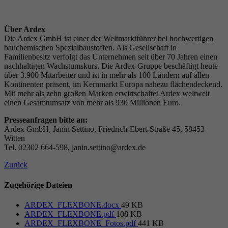
Über Ardex
Die Ardex GmbH ist einer der Weltmarktführer bei hochwertigen
bauchemischen Spezialbaustoffen. Als Gesellschaft in
Familienbesitz verfolgt das Unternehmen seit über 70 Jahren einen
nachhaltigen Wachstumskurs. Die Ardex-Gruppe beschäftigt heute
über 3.900 Mitarbeiter und ist in mehr als 100 Ländern auf allen
Kontinenten präsent, im Kernmarkt Europa nahezu flächendeckend.
Mit mehr als zehn großen Marken erwirtschaftet Ardex weltweit
einen Gesamtumsatz von mehr als 930 Millionen Euro.
Presseanfragen bitte an:
Ardex GmbH, Janin Settino, Friedrich-Ebert-Straße 45, 58453
Witten
Tel. 02302 664-598, janin.settino@ardex.de
Zurück
Zugehörige Dateien
ARDEX_FLEXBONE.docx
49 KB
ARDEX_FLEXBONE.pdf
108 KB
ARDEX_FLEXBONE_Fotos.pdf
441 KB