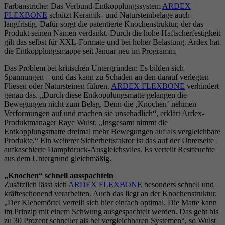
Farbanstriche: Das Verbund-Entkopplungssystem
ARDEX
FLEXBONE
schützt Keramik- und Natursteinbeläge auch
langfristig. Dafür sorgt die patentierte Knochenstruktur, der das
Produkt seinen Namen verdankt. Durch die hohe Haftscherfestigkeit
gilt das selbst für XXL-Formate und bei hoher Belastung. Ardex hat
die Entkopplungsmappe seit Januar neu im Programm.
Das Problem bei kritischen Untergründen: Es bilden sich
Spannungen – und das kann zu Schäden an den darauf verlegten
Fliesen oder Natursteinen führen.
ARDEX FLEXBONE
verhindert
genau das. „Durch diese Entkopplungsmatte gelangen die
Bewegungen nicht zum Belag. Denn die ‚Knochen‘ nehmen
Verformungen auf und machen sie unschädlich“, erklärt Ardex-
Produktmanager Rayc Wulst. „Insgesamt nimmt die
Entkopplungsmatte dreimal mehr Bewegungen auf als vergleichbare
Produkte.“ Ein weiterer Sicherheitsfaktor ist das auf der Unterseite
aufkaschierte Dampfdruck-Ausgleichsvlies. Es verteilt Restfeuchte
aus dem Untergrund gleichmäßig.
„Knochen“ schnell ausspachteln
Zusätzlich lässt sich
ARDEX FLEXBONE
besonders schnell und
kräfteschonend verarbeiten. Auch das liegt an der Knochenstruktur.
„Der Klebemörtel verteilt sich hier einfach optimal. Die Matte kann
im Prinzip mit einem Schwung ausgespachtelt werden. Das geht bis
zu 30 Prozent schneller als bei vergleichbaren Systemen“, so Wulst