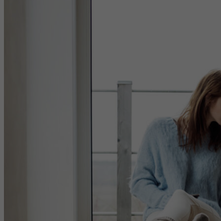
Laufzeit
6 Monate
reCAPTCHA setzt ein notwendiges Cookie
Zweck
(_GRECAPTCHA), wenn es zum Zweck der
Risikoanalyse ausgeführt wird.