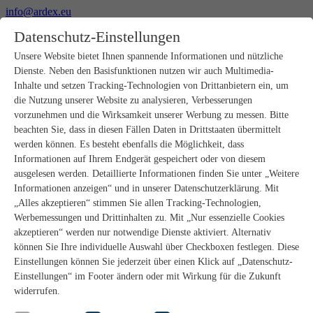
info@ardex.eu
+49 2302 664-0
Datenschutz-Einstellungen
Deutsch
Français
Nederlands
Unsere Website bietet Ihnen spannende Informationen und nützliche
Dienste. Neben den Basisfunktionen nutzen wir auch Multimedia-
Produkte
Inhalte und setzen Tracking-Technologien von Drittanbietern ein, um
Produktübersicht
die Nutzung unserer Website zu analysieren, Verbesserungen
Rohbau
vorzunehmen und die Wirksamkeit unserer Werbung zu messen. Bitte
Estrichverlegung
beachten Sie, dass in diesen Fällen Daten in Drittstaaten übermittelt
Untergrundvorbereitung
werden können. Es besteht ebenfalls die Möglichkeit, dass
Bodenspachtelmassen
Informationen auf Ihrem Endgerät gespeichert oder von diesem
Abdichtungen
Fliesenkleber
ausgelesen werden. Detaillierte Informationen finden Sie unter „Weitere
Fugenmörtel
Informationen anzeigen“ und in unserer Datenschutzerklärung. Mit
Fugendichtstoffe
„Alles akzeptieren“ stimmen Sie allen Tracking-Technologien,
Montagekleber
Werbemessungen und Drittinhalten zu. Mit „Nur essenzielle Cookies
Natursteinverlegung
akzeptieren“ werden nur notwendige Dienste aktiviert. Alternativ
Bodenbelags- und Parkettklebstoffe
können Sie Ihre individuelle Auswahl über Checkboxen festlegen. Diese
Wandspachtelmassen
Zubehör
Einstellungen können Sie jederzeit über einen Klick auf „Datenschutz-
PANDOMO®
Einstellungen“ im Footer ändern oder mit Wirkung für die Zukunft
GUTJAHR – Perfekt im System
widerrufen.
Badsanierung mit wedi
Service