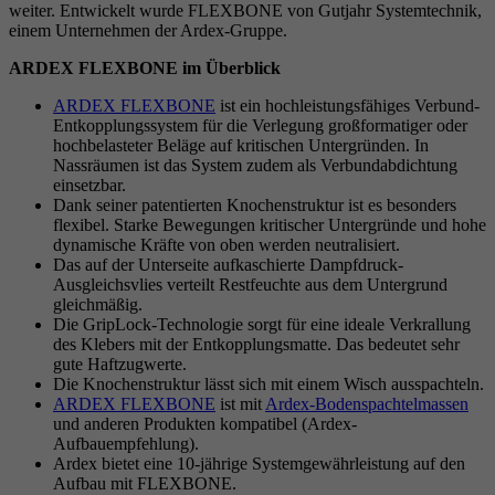
weiter. Entwickelt wurde FLEXBONE von Gutjahr Systemtechnik,
einem Unternehmen der Ardex-Gruppe.
ARDEX FLEXBONE im Überblick
ARDEX FLEXBONE
ist ein hochleistungsfähiges Verbund-
Entkopplungssystem für die Verlegung großformatiger oder
hochbelasteter Beläge auf kritischen Untergründen. In
Nassräumen ist das System zudem als Verbundabdichtung
einsetzbar.
Dank seiner patentierten Knochenstruktur ist es besonders
flexibel. Starke Bewegungen kritischer Untergründe und hohe
dynamische Kräfte von oben werden neutralisiert.
Das auf der Unterseite aufkaschierte Dampfdruck-
Ausgleichsvlies verteilt Restfeuchte aus dem Untergrund
gleichmäßig.
Die GripLock-Technologie sorgt für eine ideale Verkrallung
des Klebers mit der Entkopplungsmatte. Das bedeutet sehr
gute Haftzugwerte.
Die Knochenstruktur lässt sich mit einem Wisch ausspachteln.
ARDEX FLEXBONE
ist mit
Ardex-Bodenspachtelmassen
und anderen Produkten kompatibel (Ardex-
Aufbauempfehlung).
Ardex bietet eine 10-jährige Systemgewährleistung auf den
Aufbau mit FLEXBONE.