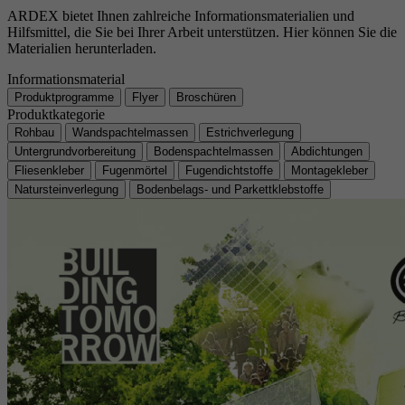
Cookie von Google zur Steuerung der
ARDEX bietet Ihnen zahlreiche Informationsmaterialien und
Zweck
Laufzeit
1 Jahr
erweiterten Script- und Ereignisbehandlung.
Hilfsmittel, die Sie bei Ihrer Arbeit unterstützen. Hier können Sie die
Zweck
Google Maps Karte für die Außendienstsuche
Materialien herunterladen.
Zweck
Setzt die Einstellungen der Cookie-Gruppen.
Informationsmaterial
Name
_gat
Produktprogramme
Flyer
Broschüren
Produktkategorie
Name
__cf_bm
Rohbau
Wandspachtelmassen
Estrichverlegung
Anbieter
Google
Untergrundvorbereitung
Bodenspachtelmassen
Abdichtungen
Anbieter
.myfonts.net
Fliesenkleber
Fugenmörtel
Fugendichtstoffe
Montagekleber
Laufzeit
1 Tag
Natursteinverlegung
Bodenbelags- und Parkettklebstoffe
Laufzeit
30 Minuten
Cookie von Google zur Steuerung der
Zweck
erweiterten Script- und Ereignisbehandlung.
Dient als Lizenz zur Verwendung einer Schrift
Zweck
von myfonts.net.
Name
_GRECAPTCHA
Anbieter
Google reCAPTCHA