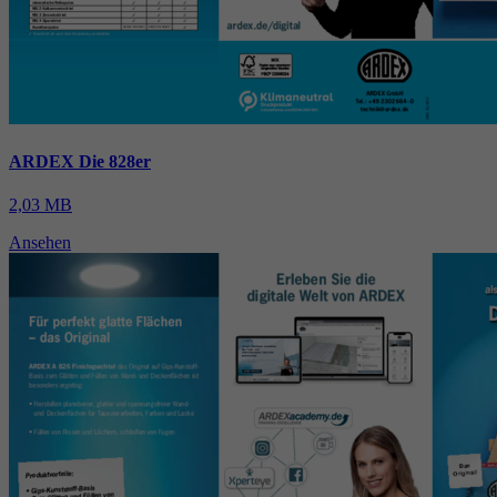
ARDEX Die 828er
2,03 MB
Ansehen