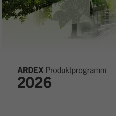
Laufzeit
6 Monate
reCAPTCHA setzt ein notwendiges Cookie
Zweck
(_GRECAPTCHA), wenn es zum Zweck der
Risikoanalyse ausgeführt wird.