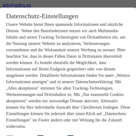
info@ardex.eu
+49 2302 664-0
Datenschutz-Einstellungen
Deutsch
Français
Nederlands
Unsere Website bietet Ihnen spannende Informationen und nützliche
Dienste. Neben den Basisfunktionen nutzen wir auch Multimedia-
Produkte
Inhalte und setzen Tracking-Technologien von Drittanbietern ein, um
Produktübersicht
die Nutzung unserer Website zu analysieren, Verbesserungen
Rohbau
vorzunehmen und die Wirksamkeit unserer Werbung zu messen. Bitte
Estrichverlegung
beachten Sie, dass in diesen Fällen Daten in Drittstaaten übermittelt
Untergrundvorbereitung
werden können. Es besteht ebenfalls die Möglichkeit, dass
Bodenspachtelmassen
Informationen auf Ihrem Endgerät gespeichert oder von diesem
Abdichtungen
Fliesenkleber
ausgelesen werden. Detaillierte Informationen finden Sie unter „Weitere
Fugenmörtel
Informationen anzeigen“ und in unserer Datenschutzerklärung. Mit
Fugendichtstoffe
„Alles akzeptieren“ stimmen Sie allen Tracking-Technologien,
Montagekleber
Werbemessungen und Drittinhalten zu. Mit „Nur essenzielle Cookies
Natursteinverlegung
akzeptieren“ werden nur notwendige Dienste aktiviert. Alternativ
Bodenbelags- und Parkettklebstoffe
können Sie Ihre individuelle Auswahl über Checkboxen festlegen. Diese
Wandspachtelmassen
Zubehör
Einstellungen können Sie jederzeit über einen Klick auf „Datenschutz-
PANDOMO®
Einstellungen“ im Footer ändern oder mit Wirkung für die Zukunft
GUTJAHR – Perfekt im System
widerrufen.
Badsanierung mit wedi
Service