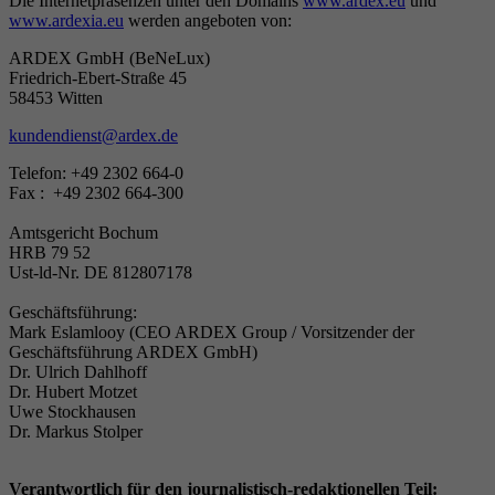
Die Internetpräsenzen unter den Domains
www.ardex.eu
und
Cookie von Google zur Steuerung der
www.ardexia.eu
werden angeboten von:
Zweck
Laufzeit
1 Jahr
erweiterten Script- und Ereignisbehandlung.
Zweck
Google Maps Karte für die Außendienstsuche
ARDEX GmbH (BeNeLux)
Friedrich-Ebert-Straße 45
Zweck
Setzt die Einstellungen der Cookie-Gruppen.
58453 Witten
Name
_gat
kundendienst@ardex.de
Name
__cf_bm
Anbieter
Google
Telefon: +49 2302 664-0
Fax : +49 2302 664-300
Anbieter
.myfonts.net
Laufzeit
1 Tag
Amtsgericht Bochum
HRB 79 52
Laufzeit
30 Minuten
Cookie von Google zur Steuerung der
Ust-ld-Nr. DE 812807178
Zweck
erweiterten Script- und Ereignisbehandlung.
Dient als Lizenz zur Verwendung einer Schrift
Geschäftsführung:
Zweck
von myfonts.net.
Mark Eslamlooy (CEO ARDEX Group / Vorsitzender der
Geschäftsführung ARDEX GmbH)
Dr. Ulrich Dahlhoff
Dr. Hubert Motzet
Name
_GRECAPTCHA
Uwe Stockhausen
Dr. Markus Stolper
Anbieter
Google reCAPTCHA
Verantwortlich für den journalistisch-redaktionellen Teil: