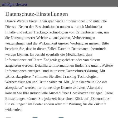
info@ardex.eu
+49 2302 664-0
Datenschutz-Einstellungen
Deutsch
Français
Nederlands
Unsere Website bietet Ihnen spannende Informationen und nützliche
Dienste. Neben den Basisfunktionen nutzen wir auch Multimedia-
Produkte
Inhalte und setzen Tracking-Technologien von Drittanbietern ein, um
Produktübersicht
die Nutzung unserer Website zu analysieren, Verbesserungen
Rohbau
vorzunehmen und die Wirksamkeit unserer Werbung zu messen. Bitte
Estrichverlegung
beachten Sie, dass in diesen Fällen Daten in Drittstaaten übermittelt
Untergrundvorbereitung
werden können. Es besteht ebenfalls die Möglichkeit, dass
Bodenspachtelmassen
Informationen auf Ihrem Endgerät gespeichert oder von diesem
Abdichtungen
Fliesenkleber
ausgelesen werden. Detaillierte Informationen finden Sie unter „Weitere
Fugenmörtel
Informationen anzeigen“ und in unserer Datenschutzerklärung. Mit
Fugendichtstoffe
„Alles akzeptieren“ stimmen Sie allen Tracking-Technologien,
Montagekleber
Werbemessungen und Drittinhalten zu. Mit „Nur essenzielle Cookies
Natursteinverlegung
akzeptieren“ werden nur notwendige Dienste aktiviert. Alternativ
Bodenbelags- und Parkettklebstoffe
können Sie Ihre individuelle Auswahl über Checkboxen festlegen. Diese
Wandspachtelmassen
Zubehör
Einstellungen können Sie jederzeit über einen Klick auf „Datenschutz-
PANDOMO®
Einstellungen“ im Footer ändern oder mit Wirkung für die Zukunft
GUTJAHR – Perfekt im System
widerrufen.
Badsanierung mit wedi
Service