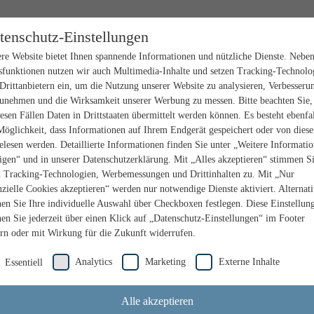
tenschutz-Einstellungen
re Website bietet Ihnen spannende Informationen und nützliche Dienste. Nebe
sfunktionen nutzen wir auch Multimedia-Inhalte und setzen Tracking-Technolo
Drittanbietern ein, um die Nutzung unserer Website zu analysieren, Verbesseru
unehmen und die Wirksamkeit unserer Werbung zu messen. Bitte beachten Sie,
iesen Fällen Daten in Drittstaaten übermittelt werden können. Es besteht ebenfal
Möglichkeit, dass Informationen auf Ihrem Endgerät gespeichert oder von dies
elesen werden. Detaillierte Informationen finden Sie unter „Weitere Informati
igen“ und in unserer Datenschutzerklärung. Mit „Alles akzeptieren“ stimmen S
n Tracking-Technologien, Werbemessungen und Drittinhalten zu. Mit „Nur
nzielle Cookies akzeptieren“ werden nur notwendige Dienste aktiviert. Alternat
en Sie Ihre individuelle Auswahl über Checkboxen festlegen. Diese Einstellun
en Sie jederzeit über einen Klick auf „Datenschutz-Einstellungen“ im Footer
rn oder mit Wirkung für die Zukunft widerrufen.
Analytics
Marketing
Externe Inhalte
Essentiell
Alle akzeptieren