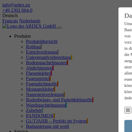
info@ardex.eu
+49 2302 664-0
Da
Deutsch
Français
Nederlands
Unse
Basi
Produkte
von 
Produktübersicht
vorz
Rohbau
in d
Estrichverlegung
die 
Untergrundvorbereitung
ausg
Bodenspachtelmassen
anze
Abdichtungen
Fliesenkleber
alle
Fugenmörtel
esse
Fugendichtstoffe
könn
Montagekleber
könn
Natursteinverlegung
ände
Bodenbelags- und Parkettklebstoffe
Wandspachtelmassen
Zubehör
PANDOMO®
GUTJAHR – Perfekt im System
Badsanierung mit wedi
Service