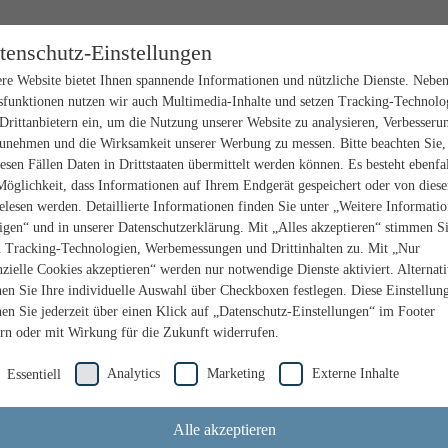
tenschutz-Einstellungen
re Website bietet Ihnen spannende Informationen und nützliche Dienste. Nebe
sfunktionen nutzen wir auch Multimedia-Inhalte und setzen Tracking-Technolo
Drittanbietern ein, um die Nutzung unserer Website zu analysieren, Verbesseru
unehmen und die Wirksamkeit unserer Werbung zu messen. Bitte beachten Sie,
iesen Fällen Daten in Drittstaaten übermittelt werden können. Es besteht ebenfal
Möglichkeit, dass Informationen auf Ihrem Endgerät gespeichert oder von dies
elesen werden. Detaillierte Informationen finden Sie unter „Weitere Informati
igen“ und in unserer Datenschutzerklärung. Mit „Alles akzeptieren“ stimmen S
n Tracking-Technologien, Werbemessungen und Drittinhalten zu. Mit „Nur
nzielle Cookies akzeptieren“ werden nur notwendige Dienste aktiviert. Alternat
en Sie Ihre individuelle Auswahl über Checkboxen festlegen. Diese Einstellun
en Sie jederzeit über einen Klick auf „Datenschutz-Einstellungen“ im Footer
rn oder mit Wirkung für die Zukunft widerrufen.
Analytics
Marketing
Externe Inhalte
Essentiell
Alle akzeptieren