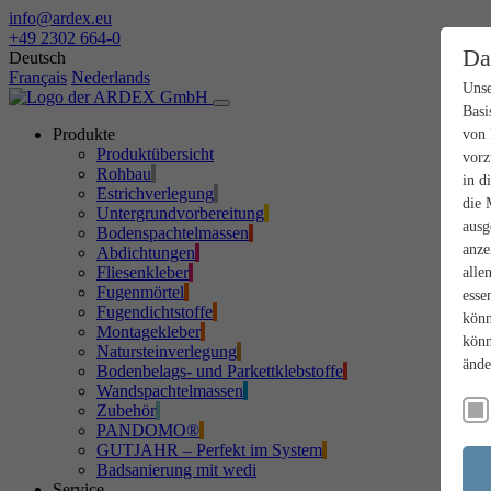
info@ardex.eu
+49 2302 664-0
Da
Deutsch
Français
Nederlands
Unse
Basi
Produkte
von 
Produktübersicht
vorz
Rohbau
in d
Estrichverlegung
die 
Untergrundvorbereitung
ausg
Bodenspachtelmassen
anze
Abdichtungen
Fliesenkleber
alle
Fugenmörtel
esse
Fugendichtstoffe
könn
Montagekleber
könn
Natursteinverlegung
ände
Bodenbelags- und Parkettklebstoffe
Wandspachtelmassen
Zubehör
PANDOMO®
GUTJAHR – Perfekt im System
Badsanierung mit wedi
Service