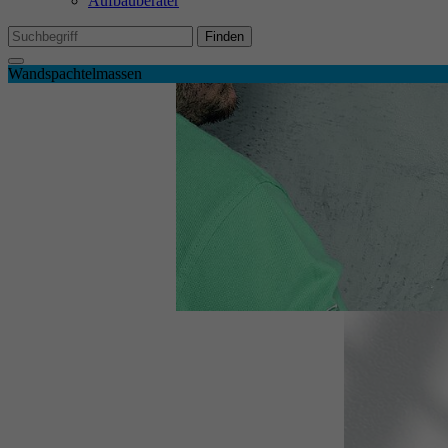
Aufbauberater
Mi
We
Finden
Wandspachtelmassen
Ex
Wi
In