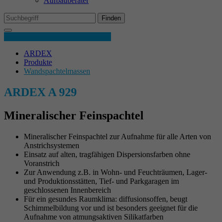
Aufbauberater
Wir setzen Analytics-Cookies, damit wir Sie auf unserer auf unseren
Laufzeit
3 Monate
Seiten wiedererkennen und den Erfolg unserer Kampagnen messen
Finden
können.
Produktdetails
Legt fest, ob die Newsletter-Box schon
Zweck
angezeigt wurde oder nicht.
Cookie-Informationen anzeigen
Name
_ga
ARDEX
Produkte
Wandspachtelmassen
Anbieter
Google Adwords
Marketing
Name
cb-enabled
Mit Marketing-Cookies können wir Sie besser ansprechen, auch
ARDEX A 929
Laufzeit
1 Jahr
außerhalb unserer Webseiten.
Anbieter
Ardex
Mineralischer Feinspachtel
Cookie von Google zur Steuerung der
Zweck
Laufzeit
1 Jahr
erweiterten Script- und Ereignisbehandlung.
Externe Inhalte
Mineralischer Feinspachtel zur Aufnahme für alle Arten von
Wir verwenden auf unserer Website externe Inhalte, um Ihnen
Anstrichsystemen
Legt fest, ob die Cookie-Einstellungen schon
Zweck
zusätzliche Informationen anzubieten.
Einsatz auf alten, tragfähigen Dispersionsfarben ohne
gezeigt wurden.
Name
_gid
Voranstrich
Zur Anwendung z.B. in Wohn- und Feuchträumen, Lager-
Cookie-Informationen anzeigen
Name
epExternalSalesGoogleMapsApiExternalContentAccepted
und Produktionsstätten, Tief- und Parkgaragen im
Anbieter
Google Adwords
geschlossenen Innenbereich
Name
cookie_optin
Anbieter
Ardex
Für ein gesundes Raumklima: diffusionsoffen, beugt
Laufzeit
1 Jahr
Schimmelbildung vor und ist besonders geeignet für die
Anbieter
Ardex
Aufnahme von atmungsaktiven Silikatfarben
Laufzeit
Session