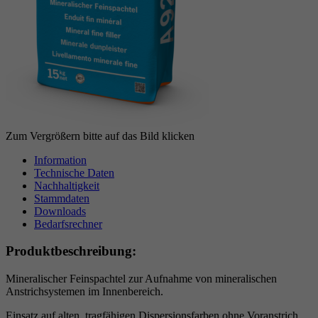
Laufzeit
6 Monate
reCAPTCHA setzt ein notwendiges Cookie
Zweck
(_GRECAPTCHA), wenn es zum Zweck der
Risikoanalyse ausgeführt wird.
Zum Vergrößern bitte auf das Bild klicken
Information
Technische Daten
Nachhaltigkeit
Stammdaten
Downloads
Bedarfsrechner
Produktbeschreibung:
Mineralischer Feinspachtel zur Aufnahme von mineralischen
Anstrichsystemen im Innenbereich.
Einsatz auf alten, tragfähigen Dispersionsfarben ohne Voranstrich