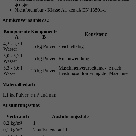
geeignet
Nicht brennbar - Klasse A1 gemäß EN 13501-1
Anmischverhältnis ca.:
Komponente
Komponente
Konsistenz
A
B
4,2 - 5,3 l
15 kg Pulver
spachtelfähig
Wasser
5,0 - 5,3 l
15 kg Pulver
Rollanwendung
Wasser
5,3 - 5,6 l
Maschinenverarbeitung - je nach
15 kg Pulver
Wasser
Leistungsanforderung der Maschine
Materialbedarf:
1,1 kg Pulver je m² und mm
Ausführungsstufe:
Verbrauch
Ausführungsstufe
0,2 kg/m²
1
0,1 kg/m²
2 aufbauend auf 1