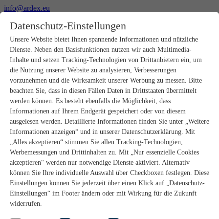
info@ardex.eu
+49 2302 664-0
Datenschutz-Einstellungen
Deutsch
Français
Nederlands
Unsere Website bietet Ihnen spannende Informationen und nützliche
Dienste. Neben den Basisfunktionen nutzen wir auch Multimedia-
Produkte
Inhalte und setzen Tracking-Technologien von Drittanbietern ein, um
Produktübersicht
die Nutzung unserer Website zu analysieren, Verbesserungen
Rohbau
vorzunehmen und die Wirksamkeit unserer Werbung zu messen. Bitte
Estrichverlegung
beachten Sie, dass in diesen Fällen Daten in Drittstaaten übermittelt
Untergrundvorbereitung
werden können. Es besteht ebenfalls die Möglichkeit, dass
Bodenspachtelmassen
Informationen auf Ihrem Endgerät gespeichert oder von diesem
Abdichtungen
Fliesenkleber
ausgelesen werden. Detaillierte Informationen finden Sie unter „Weitere
Fugenmörtel
Informationen anzeigen“ und in unserer Datenschutzerklärung. Mit
Fugendichtstoffe
„Alles akzeptieren“ stimmen Sie allen Tracking-Technologien,
Montagekleber
Werbemessungen und Drittinhalten zu. Mit „Nur essenzielle Cookies
Natursteinverlegung
akzeptieren“ werden nur notwendige Dienste aktiviert. Alternativ
Bodenbelags- und Parkettklebstoffe
können Sie Ihre individuelle Auswahl über Checkboxen festlegen. Diese
Wandspachtelmassen
Zubehör
Einstellungen können Sie jederzeit über einen Klick auf „Datenschutz-
PANDOMO®
Einstellungen“ im Footer ändern oder mit Wirkung für die Zukunft
GUTJAHR – Perfekt im System
widerrufen.
Badsanierung mit wedi
Service