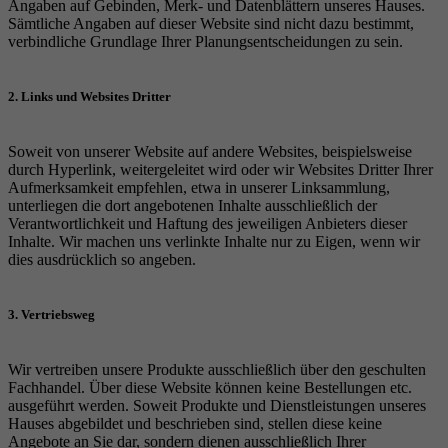
Angaben auf Gebinden, Merk- und Datenblättern unseres Hauses.
Laufzeit
6 Monate
Sämtliche Angaben auf dieser Website sind nicht dazu bestimmt,
verbindliche Grundlage Ihrer Planungsentscheidungen zu sein.
reCAPTCHA setzt ein notwendiges Cookie
Zweck
(_GRECAPTCHA), wenn es zum Zweck der
2. Links und Websites Dritter
Risikoanalyse ausgeführt wird.
Soweit von unserer Website auf andere Websites, beispielsweise
durch Hyperlink, weitergeleitet wird oder wir Websites Dritter Ihrer
Aufmerksamkeit empfehlen, etwa in unserer Linksammlung,
unterliegen die dort angebotenen Inhalte ausschließlich der
Verantwortlichkeit und Haftung des jeweiligen Anbieters dieser
Inhalte. Wir machen uns verlinkte Inhalte nur zu Eigen, wenn wir
dies ausdrücklich so angeben.
3. Vertriebsweg
Wir vertreiben unsere Produkte ausschließlich über den geschulten
Fachhandel. Über diese Website können keine Bestellungen etc.
ausgeführt werden. Soweit Produkte und Dienstleistungen unseres
Hauses abgebildet und beschrieben sind, stellen diese keine
Angebote an Sie dar, sondern dienen ausschließlich Ihrer