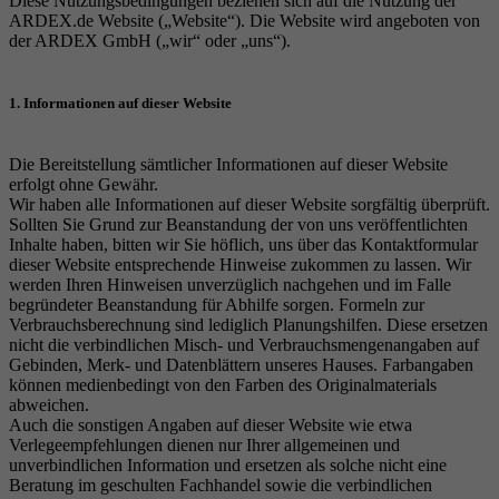
Diese Nutzungsbedingungen beziehen sich auf die Nutzung der
Cookie von Google zur Steuerung der
ARDEX.de Website („Website“). Die Website wird angeboten von
Zweck
Laufzeit
1 Jahr
erweiterten Script- und Ereignisbehandlung.
der ARDEX GmbH („wir“ oder „uns“).
Zweck
Google Maps Karte für die Außendienstsuche
Zweck
Setzt die Einstellungen der Cookie-Gruppen.
1. Informationen auf dieser Website
Name
_gat
Name
__cf_bm
Die Bereitstellung sämtlicher Informationen auf dieser Website
Anbieter
Google
erfolgt ohne Gewähr.
Wir haben alle Informationen auf dieser Website sorgfältig überprüft.
Anbieter
.myfonts.net
Laufzeit
1 Tag
Sollten Sie Grund zur Beanstandung der von uns veröffentlichten
Inhalte haben, bitten wir Sie höflich, uns über das Kontaktformular
Laufzeit
30 Minuten
dieser Website entsprechende Hinweise zukommen zu lassen. Wir
Cookie von Google zur Steuerung der
Zweck
werden Ihren Hinweisen unverzüglich nachgehen und im Falle
erweiterten Script- und Ereignisbehandlung.
begründeter Beanstandung für Abhilfe sorgen. Formeln zur
Dient als Lizenz zur Verwendung einer Schrift
Zweck
Verbrauchsberechnung sind lediglich Planungshilfen. Diese ersetzen
von myfonts.net.
nicht die verbindlichen Misch- und Verbrauchsmengenangaben auf
Gebinden, Merk- und Datenblättern unseres Hauses. Farbangaben
können medienbedingt von den Farben des Originalmaterials
abweichen.
Name
_GRECAPTCHA
Auch die sonstigen Angaben auf dieser Website wie etwa
Verlegeempfehlungen dienen nur Ihrer allgemeinen und
Anbieter
Google reCAPTCHA
unverbindlichen Information und ersetzen als solche nicht eine
Beratung im geschulten Fachhandel sowie die verbindlichen