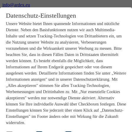
info@ardex.eu
+49 2302 664-0
Datenschutz-Einstellungen
Deutsch
Français
Nederlands
Unsere Website bietet Ihnen spannende Informationen und nützliche
Dienste. Neben den Basisfunktionen nutzen wir auch Multimedia-
Produkte
Inhalte und setzen Tracking-Technologien von Drittanbietern ein, um
Produktübersicht
die Nutzung unserer Website zu analysieren, Verbesserungen
Rohbau
vorzunehmen und die Wirksamkeit unserer Werbung zu messen. Bitte
Estrichverlegung
beachten Sie, dass in diesen Fällen Daten in Drittstaaten übermittelt
Untergrundvorbereitung
werden können. Es besteht ebenfalls die Möglichkeit, dass
Bodenspachtelmassen
Informationen auf Ihrem Endgerät gespeichert oder von diesem
Abdichtungen
Fliesenkleber
ausgelesen werden. Detaillierte Informationen finden Sie unter „Weitere
Fugenmörtel
Informationen anzeigen“ und in unserer Datenschutzerklärung. Mit
Fugendichtstoffe
„Alles akzeptieren“ stimmen Sie allen Tracking-Technologien,
Montagekleber
Werbemessungen und Drittinhalten zu. Mit „Nur essenzielle Cookies
Natursteinverlegung
akzeptieren“ werden nur notwendige Dienste aktiviert. Alternativ
Bodenbelags- und Parkettklebstoffe
können Sie Ihre individuelle Auswahl über Checkboxen festlegen. Diese
Wandspachtelmassen
Zubehör
Einstellungen können Sie jederzeit über einen Klick auf „Datenschutz-
PANDOMO®
Einstellungen“ im Footer ändern oder mit Wirkung für die Zukunft
GUTJAHR – Perfekt im System
widerrufen.
Badsanierung mit wedi
Service