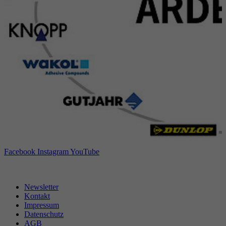
Laufzeit
6 Monate
reCAPTCHA setzt ein notwendiges Cookie
Zweck
(_GRECAPTCHA), wenn es zum Zweck der
Risikoanalyse ausgeführt wird.
Facebook
Instagram
YouTube
Newsletter
Kontakt
Impressum
Datenschutz
AGB