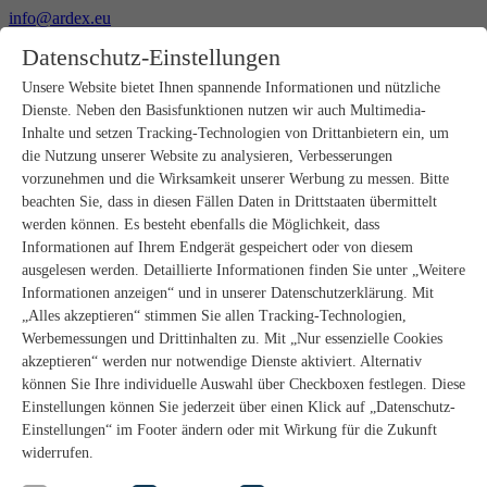
info@ardex.eu
+49 2302 664-0
Datenschutz-Einstellungen
Deutsch
Français
Nederlands
Unsere Website bietet Ihnen spannende Informationen und nützliche
Dienste. Neben den Basisfunktionen nutzen wir auch Multimedia-
Produkte
Inhalte und setzen Tracking-Technologien von Drittanbietern ein, um
Produktübersicht
die Nutzung unserer Website zu analysieren, Verbesserungen
Rohbau
vorzunehmen und die Wirksamkeit unserer Werbung zu messen. Bitte
Estrichverlegung
beachten Sie, dass in diesen Fällen Daten in Drittstaaten übermittelt
Untergrundvorbereitung
werden können. Es besteht ebenfalls die Möglichkeit, dass
Bodenspachtelmassen
Informationen auf Ihrem Endgerät gespeichert oder von diesem
Abdichtungen
Fliesenkleber
ausgelesen werden. Detaillierte Informationen finden Sie unter „Weitere
Fugenmörtel
Informationen anzeigen“ und in unserer Datenschutzerklärung. Mit
Fugendichtstoffe
„Alles akzeptieren“ stimmen Sie allen Tracking-Technologien,
Montagekleber
Werbemessungen und Drittinhalten zu. Mit „Nur essenzielle Cookies
Natursteinverlegung
akzeptieren“ werden nur notwendige Dienste aktiviert. Alternativ
Bodenbelags- und Parkettklebstoffe
können Sie Ihre individuelle Auswahl über Checkboxen festlegen. Diese
Wandspachtelmassen
Zubehör
Einstellungen können Sie jederzeit über einen Klick auf „Datenschutz-
PANDOMO®
Einstellungen“ im Footer ändern oder mit Wirkung für die Zukunft
GUTJAHR – Perfekt im System
widerrufen.
Badsanierung mit wedi
Service