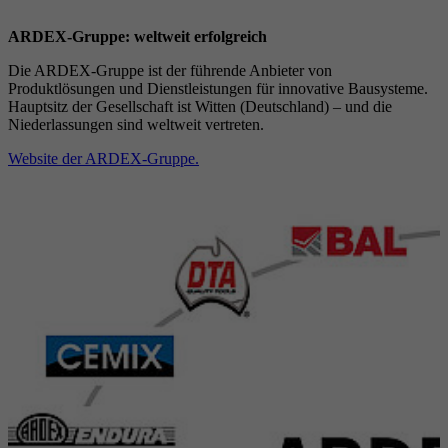
Cookie von Google zur Steuerung der
Zweck
Laufzeit
1 Jahr
erweiterten Script- und Ereignisbehandlung.
ARDEX-Gruppe: weltweit erfolgreich
Zweck
Google Maps Karte für die Außendienstsuche
Die ARDEX-Gruppe ist der führende Anbieter von
Zweck
Setzt die Einstellungen der Cookie-Gruppen.
Produktlösungen und Dienstleistungen für innovative Bausysteme.
Name
_gat
Hauptsitz der Gesellschaft ist Witten (Deutschland) – und die
Niederlassungen sind weltweit vertreten.
Name
__cf_bm
Anbieter
Google
Website der ARDEX-Gruppe.
Anbieter
.myfonts.net
Laufzeit
1 Tag
Laufzeit
30 Minuten
Cookie von Google zur Steuerung der
Zweck
erweiterten Script- und Ereignisbehandlung.
Dient als Lizenz zur Verwendung einer Schrift
Zweck
von myfonts.net.
Name
_GRECAPTCHA
Anbieter
Google reCAPTCHA