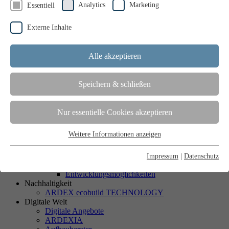
Analytics
Marketing
Essentiell
Serviceangebot
Außendienst
Händlersuche
Externe Inhalte
Verbrauchsrechner
Downloads
ARDEX Shop
Alle akzeptieren
ARDEX
Willkommen bei ARDEX
Wir über uns
Speichern & schließen
Standorte
Historie
ARDEX weltweit
Nur essentielle Cookies akzeptieren
News/Presse
Kooperationspartner
Weitere Informationen anzeigen
Karriere
Essentiell
Studierende
Essentielle Cookies werden für grundlegende Funktionen der
Auszubildende
Impressum
|
Datenschutz
Webseite benötigt. Dadurch ist gewährleistet, dass die Webseite
Berufsanfänger / Fach- und Führungskräfte
Entwicklungsmöglichkeiten
einwandfrei funktioniert.
Nachhaltigkeit
ARDEX ecobuild TECHNOLOGY
Cookie-Informationen anzeigen
Name
newsletter
Digitale Welt
Digitale Angebote
ARDEXIA
Anbieter
Ardex
Analytics