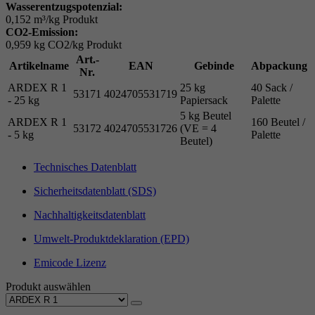
Wasserentzugspotenzial:
0,152 m³/kg Produkt
CO2-Emission:
0,959 kg CO2/kg Produkt
Art.-
Artikelname
EAN
Gebinde
Abpackung
Nr.
ARDEX R 1
25 kg
40 Sack /
53171
4024705531719
- 25 kg
Papiersack
Palette
5 kg Beutel
ARDEX R 1
160 Beutel /
53172
4024705531726
(VE = 4
- 5 kg
Palette
Beutel)
Technisches Datenblatt
Sicherheitsdatenblatt (SDS)
Nachhaltigkeitsdatenblatt
Umwelt-Produktdeklaration (EPD)
Emicode Lizenz
Produkt auswählen