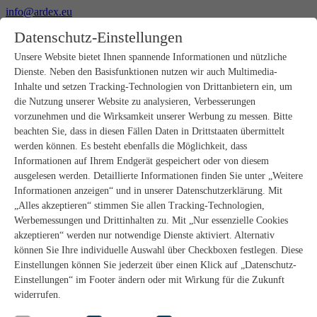
info@ardex.eu
+49 2302 664-0
Datenschutz-Einstellungen
Deutsch
Français
Nederlands
Unsere Website bietet Ihnen spannende Informationen und nützliche
Dienste. Neben den Basisfunktionen nutzen wir auch Multimedia-
Produkte
Inhalte und setzen Tracking-Technologien von Drittanbietern ein, um
Produktübersicht
die Nutzung unserer Website zu analysieren, Verbesserungen
Rohbau
vorzunehmen und die Wirksamkeit unserer Werbung zu messen. Bitte
Estrichverlegung
beachten Sie, dass in diesen Fällen Daten in Drittstaaten übermittelt
Untergrundvorbereitung
werden können. Es besteht ebenfalls die Möglichkeit, dass
Bodenspachtelmassen
Informationen auf Ihrem Endgerät gespeichert oder von diesem
Abdichtungen
Fliesenkleber
ausgelesen werden. Detaillierte Informationen finden Sie unter „Weitere
Fugenmörtel
Informationen anzeigen“ und in unserer Datenschutzerklärung. Mit
Fugendichtstoffe
„Alles akzeptieren“ stimmen Sie allen Tracking-Technologien,
Montagekleber
Werbemessungen und Drittinhalten zu. Mit „Nur essenzielle Cookies
Natursteinverlegung
akzeptieren“ werden nur notwendige Dienste aktiviert. Alternativ
Bodenbelags- und Parkettklebstoffe
können Sie Ihre individuelle Auswahl über Checkboxen festlegen. Diese
Wandspachtelmassen
Zubehör
Einstellungen können Sie jederzeit über einen Klick auf „Datenschutz-
PANDOMO®
Einstellungen“ im Footer ändern oder mit Wirkung für die Zukunft
GUTJAHR – Perfekt im System
widerrufen.
Badsanierung mit wedi
Service