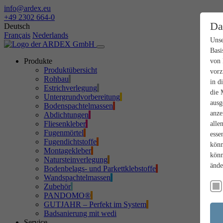
info@ardex.eu
+49 2302 664-0
Da
Deutsch
Français
Nederlands
Unse
Basi
Produkte
von 
Produktübersicht
vorz
Rohbau
in d
Estrichverlegung
die 
Untergrundvorbereitung
ausg
Bodenspachtelmassen
anze
Abdichtungen
Fliesenkleber
alle
Fugenmörtel
esse
Fugendichtstoffe
könn
Montagekleber
könn
Natursteinverlegung
ände
Bodenbelags- und Parkettklebstoffe
Wandspachtelmassen
Zubehör
PANDOMO®
GUTJAHR – Perfekt im System
Badsanierung mit wedi
Service