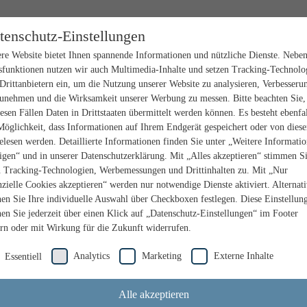
tenschutz-Einstellungen
re Website bietet Ihnen spannende Informationen und nützliche Dienste. Nebe
sfunktionen nutzen wir auch Multimedia-Inhalte und setzen Tracking-Technolo
Drittanbietern ein, um die Nutzung unserer Website zu analysieren, Verbesseru
unehmen und die Wirksamkeit unserer Werbung zu messen. Bitte beachten Sie,
iesen Fällen Daten in Drittstaaten übermittelt werden können. Es besteht ebenfal
Möglichkeit, dass Informationen auf Ihrem Endgerät gespeichert oder von dies
elesen werden. Detaillierte Informationen finden Sie unter „Weitere Informati
igen“ und in unserer Datenschutzerklärung. Mit „Alles akzeptieren“ stimmen S
n Tracking-Technologien, Werbemessungen und Drittinhalten zu. Mit „Nur
nzielle Cookies akzeptieren“ werden nur notwendige Dienste aktiviert. Alternat
en Sie Ihre individuelle Auswahl über Checkboxen festlegen. Diese Einstellun
en Sie jederzeit über einen Klick auf „Datenschutz-Einstellungen“ im Footer
rn oder mit Wirkung für die Zukunft widerrufen.
Analytics
Marketing
Externe Inhalte
Essentiell
Alle akzeptieren