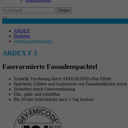
Aufbauberater
Mi
We
Finden
Produktdetails
Ex
ARDEX
Wi
Produkte
In
Wandspachtelmassen
ARDEX F 5
Faserarmierte Fassadenspachtel
Schnelle Trocknung durch ARDURAPID-Plus Effekt
Spachteln, Glätten und Ausbessern von Fassadenflächen sowi
Sicherheit durch Faserverstärkung
Filz-, glätt- und schleifbar
Bis 10 mm Schichtdicke nach 1 Tag trocken