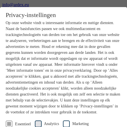
info@ardex.eu
+49 2302 664-0
Privacy-instellingen
Nederlands
Deutsch
Français
Op onze website vindt u interessante informatie en nuttige diensten.
Naast de basisfuncties passen we ook multimediacontent en
Producten
trackingtechnologieën van derden toe om het gebruik van onze website
Productoverzicht
te analyseren, verbeteringen aan te brengen en de effectiviteit van onze
Ruwbouw
advertenties te meten. Houd er rekening mee dat in deze gevallen
Dekvloeren
gegevens kunnen worden doorgegeven aan derde landen. Het is ook
Voorbereiding ondergrond
mogelijk dat er informatie wordt opgeslagen op uw apparaat of wordt
Vloeregalisaties
uitgelezen vanaf uw apparaat. Meer informatie hierover vindt u onder
Afdichtingen
Tegellijmen
‘Meer informatie tonen’ en in onze privacyverklaring. Door op ‘Alles
Voegmortels
accepteren’ te klikken, gaat u akkoord met alle trackingtechnologieën,
Voegen / Siliconen
advertentiemetingen en inhoud van derden. Als u op ‘Alleen
Montagelijmen
noodzakelijke cookies accepteren’ klikt, worden alleen noodzakelijke
Natuursteenprogramma
diensten geactiveerd. Het is ook mogelijk om zelf een selectie te maken
Vloerbedekkings- en parketlijmen
met behulp van de selectievakjes. U kunt deze instellingen op elk
Wandegalesaties
Accessoires
gewenst moment wijzigen door te klikken op ‘Privacy-instellingen’ in
PANDOMO®
de voettekst of ze intrekken voor gebruik in de toekomst.
GUTJAHR – Perfect in systeem
Badkamerrenovatie met wedi
Analytics
Marketing
Essentieel
Service