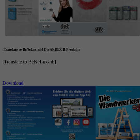
reCAPTCHA setzt ein notwendiges Cookie
Doel
(_GRECAPTCHA), wenn es zum Zweck der
Risikoanalyse ausgeführt wird.
[Translate to BeNeLux-nl:] Die ARDEX B-Produkte
[Translate to BeNeLux-nl:]
Download