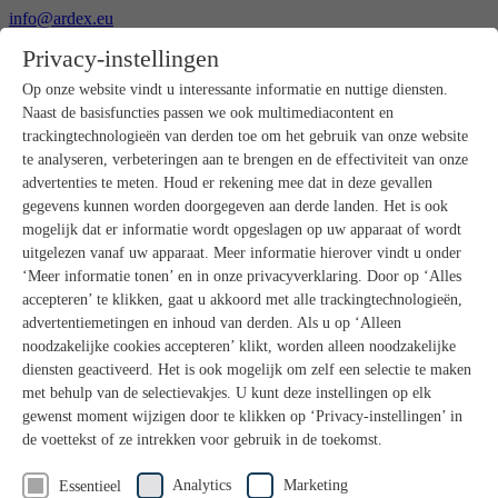
info@ardex.eu
+49 2302 664-0
Privacy-instellingen
Nederlands
Deutsch
Français
Op onze website vindt u interessante informatie en nuttige diensten.
Naast de basisfuncties passen we ook multimediacontent en
Producten
trackingtechnologieën van derden toe om het gebruik van onze website
Productoverzicht
te analyseren, verbeteringen aan te brengen en de effectiviteit van onze
Ruwbouw
advertenties te meten. Houd er rekening mee dat in deze gevallen
Dekvloeren
gegevens kunnen worden doorgegeven aan derde landen. Het is ook
Voorbereiding ondergrond
mogelijk dat er informatie wordt opgeslagen op uw apparaat of wordt
Vloeregalisaties
uitgelezen vanaf uw apparaat. Meer informatie hierover vindt u onder
Afdichtingen
Tegellijmen
‘Meer informatie tonen’ en in onze privacyverklaring. Door op ‘Alles
Voegmortels
accepteren’ te klikken, gaat u akkoord met alle trackingtechnologieën,
Voegen / Siliconen
advertentiemetingen en inhoud van derden. Als u op ‘Alleen
Montagelijmen
noodzakelijke cookies accepteren’ klikt, worden alleen noodzakelijke
Natuursteenprogramma
diensten geactiveerd. Het is ook mogelijk om zelf een selectie te maken
Vloerbedekkings- en parketlijmen
met behulp van de selectievakjes. U kunt deze instellingen op elk
Wandegalesaties
Accessoires
gewenst moment wijzigen door te klikken op ‘Privacy-instellingen’ in
PANDOMO®
de voettekst of ze intrekken voor gebruik in de toekomst.
GUTJAHR – Perfect in systeem
Badkamerrenovatie met wedi
Analytics
Marketing
Essentieel
Service