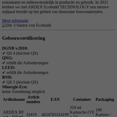
emissiearm en milieuvriendelijk in productie en gebruik. In 2021
hebben we met ARDEX Ecobuild TECHNOLOGY een nieuwe
mijlpaal bereikt op het gebied van duurzame bouwmaterialen.
Meer informatie
Gebouwcertificering
DGNB v.2018:
✔
QS 4 (höchste QS)
QNG:
✔
erfüllt die Anforderungen
LEED:
✔
erfüllt die Anforderungen
BNB:
✔
QS 5 (höchste QS)
Minergie-Eco:
keine Zuordnung möglich
Article
Artikelname
EAN
Container
Packaging
number
310 ml
100
ARDEX RF
Kartusche (VE
32419
4024705324199
Kartons /
wit - 310 ml
= 12