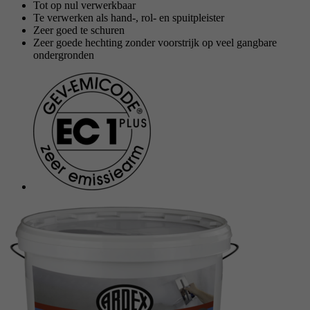
Tot op nul verwerkbaar
Te verwerken als hand-, rol- en spuitpleister
Doel
Stelt de instellingen van de cookiegroepen in.
Naam
_gat
Zeer goed te schuren
Zeer goede hechting zonder voorstrijk op veel gangbare
ondergronden
Aanbieder
Google
Naam
__cf_bm
Looptijd
1 Dag
Aanbieder
.myfonts.net
Google-cookie voor geavanceerde controle van
Doel
Looptijd
30 minuten
scripts en gebeurtenissen.
Dient als licentie om een lettertype van
Doel
myfonts.net te gebruiken.
Naam
_GRECAPTCHA
Aanbieder
Google reCAPTCHA
Looptijd
6 Monate