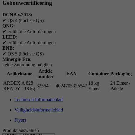
Gebouwcertificering
DGNB v.2018:
✔
QS 4 (höchste QS)
QNG:
✔
erfüllt die Anforderungen
LEED:
✔
erfüllt die Anforderungen
BNB:
✔
QS 5 (höchste QS)
Minergie-Eco:
keine Zuordnung möglich
Article
Artikelname
EAN
Container
Packaging
number
ARDEX A 828
18 kg
24 Eimer /
32554
4024705325547
READY - 18 kg
Eimer
Palette
Technisch Informatieblad
Veiligheidsinformatieblad
Flyers
Produkt auswählen