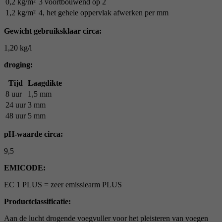
0,2 kg/m²
3 voortbouwend op 2
1,2 kg/m²
4, het gehele oppervlak afwerken per mm
Gewicht gebruiksklaar circa:
1,20 kg/l
droging:
Tijd
Laagdikte
8 uur
1,5 mm
24 uur
3 mm
48 uur
5 mm
pH-waarde circa:
9,5
EMICODE:
EC 1 PLUS = zeer emissiearm PLUS
Productclassificatie:
Aan de lucht drogende voegvuller voor het pleisteren van voegen