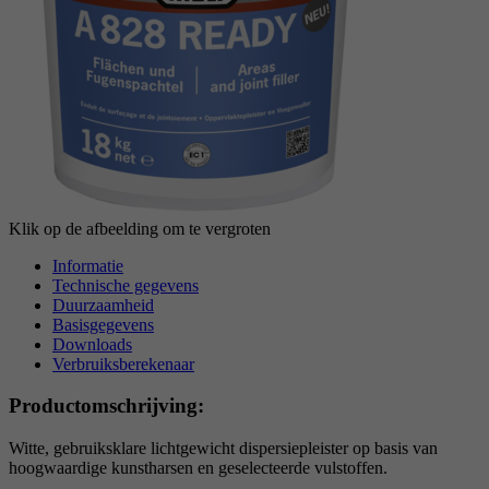
reCAPTCHA setzt ein notwendiges Cookie
Doel
(_GRECAPTCHA), wenn es zum Zweck der
Risikoanalyse ausgeführt wird.
Klik op de afbeelding om te vergroten
Informatie
Technische gegevens
Duurzaamheid
Basisgegevens
Downloads
Verbruiksberekenaar
Productomschrijving:
Witte, gebruiksklare lichtgewicht dispersiepleister op basis van
hoogwaardige kunstharsen en geselecteerde vulstoffen.