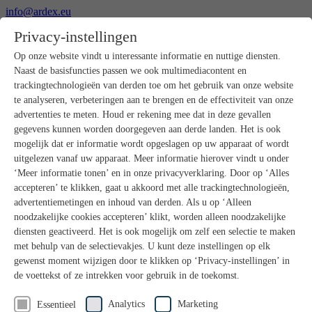
info@ardex.eu
+49 2302 664-0
Privacy-instellingen
Nederlands
Deutsch
Français
Op onze website vindt u interessante informatie en nuttige diensten.
Naast de basisfuncties passen we ook multimediacontent en
Producten
trackingtechnologieën van derden toe om het gebruik van onze website
Productoverzicht
te analyseren, verbeteringen aan te brengen en de effectiviteit van onze
Ruwbouw
advertenties te meten. Houd er rekening mee dat in deze gevallen
Dekvloeren
gegevens kunnen worden doorgegeven aan derde landen. Het is ook
Voorbereiding ondergrond
mogelijk dat er informatie wordt opgeslagen op uw apparaat of wordt
Vloeregalisaties
uitgelezen vanaf uw apparaat. Meer informatie hierover vindt u onder
Afdichtingen
Tegellijmen
‘Meer informatie tonen’ en in onze privacyverklaring. Door op ‘Alles
Voegmortels
accepteren’ te klikken, gaat u akkoord met alle trackingtechnologieën,
Voegen / Siliconen
advertentiemetingen en inhoud van derden. Als u op ‘Alleen
Montagelijmen
noodzakelijke cookies accepteren’ klikt, worden alleen noodzakelijke
Natuursteenprogramma
diensten geactiveerd. Het is ook mogelijk om zelf een selectie te maken
Vloerbedekkings- en parketlijmen
met behulp van de selectievakjes. U kunt deze instellingen op elk
Wandegalesaties
Accessoires
gewenst moment wijzigen door te klikken op ‘Privacy-instellingen’ in
PANDOMO®
de voettekst of ze intrekken voor gebruik in de toekomst.
GUTJAHR – Perfect in systeem
Badkamerrenovatie met wedi
Analytics
Marketing
Essentieel
Service