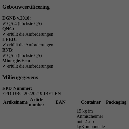
Gebouwcertificering
DGNB v.2018:
✔
QS 4 (höchste QS)
QNG:
✔
erfüllt die Anforderungen
LEED:
✔
erfüllt die Anforderungen
BNB:
✔
QS 5 (höchste QS)
Minergie-Eco:
✔
erfüllt die Anforderungen
Milieugegevens
EPD-Nummer:
EPD-DBC-20220219-IBF1-EN
Article
Artikelname
EAN
Container
Packaging
number
15 kg im
Anmischeimer
mit: 2 x 5
kgKomponente