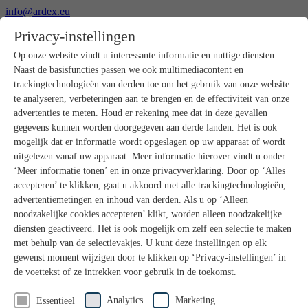
info@ardex.eu
+49 2302 664-0
Privacy-instellingen
Nederlands
Deutsch
Français
Op onze website vindt u interessante informatie en nuttige diensten.
Naast de basisfuncties passen we ook multimediacontent en
Producten
trackingtechnologieën van derden toe om het gebruik van onze website
Productoverzicht
te analyseren, verbeteringen aan te brengen en de effectiviteit van onze
Ruwbouw
advertenties te meten. Houd er rekening mee dat in deze gevallen
Dekvloeren
gegevens kunnen worden doorgegeven aan derde landen. Het is ook
Voorbereiding ondergrond
mogelijk dat er informatie wordt opgeslagen op uw apparaat of wordt
Vloeregalisaties
uitgelezen vanaf uw apparaat. Meer informatie hierover vindt u onder
Afdichtingen
Tegellijmen
‘Meer informatie tonen’ en in onze privacyverklaring. Door op ‘Alles
Voegmortels
accepteren’ te klikken, gaat u akkoord met alle trackingtechnologieën,
Voegen / Siliconen
advertentiemetingen en inhoud van derden. Als u op ‘Alleen
Montagelijmen
noodzakelijke cookies accepteren’ klikt, worden alleen noodzakelijke
Natuursteenprogramma
diensten geactiveerd. Het is ook mogelijk om zelf een selectie te maken
Vloerbedekkings- en parketlijmen
met behulp van de selectievakjes. U kunt deze instellingen op elk
Wandegalesaties
Accessoires
gewenst moment wijzigen door te klikken op ‘Privacy-instellingen’ in
PANDOMO®
de voettekst of ze intrekken voor gebruik in de toekomst.
GUTJAHR – Perfect in systeem
Badkamerrenovatie met wedi
Analytics
Marketing
Essentieel
Service