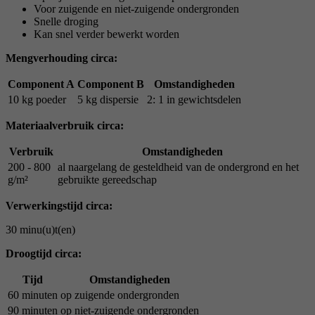
Voor zuigende en niet-zuigende ondergronden
Snelle droging
Kan snel verder bewerkt worden
Mengverhouding circa:
Component A
Component B
Omstandigheden
10 kg poeder
5 kg dispersie
2: 1 in gewichtsdelen
Materiaalverbruik circa:
Verbruik
Omstandigheden
200 - 800
al naargelang de gesteldheid van de ondergrond en het
g/m²
gebruikte gereedschap
Verwerkingstijd circa:
30 minu(u)t(en)
Droogtijd circa:
Tijd
Omstandigheden
60 minuten
op zuigende ondergronden
90 minuten
op niet-zuigende ondergronden