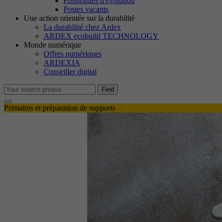
Possibilités d'évolution
M
Postes vacants
Le
Une action orientée sur la durabilité
no
La durabilité chez Ardex
ARDEX ecobuild TECHNOLOGY
Monde numérique
Offres numériques
Co
ARDEXIA
No
Conseiller digital
in
Find
Primaires et préparation de supports