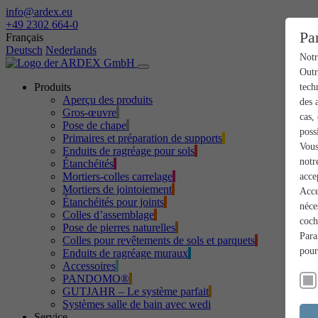
info@ardex.eu
+49 2302 664-0
Pa
Français
Deutsch
Nederlands
Notr
Outr
Produits
tech
Aperçu des produits
des 
Gros-œuvre
cas,
Pose de chape
poss
Primaires et préparation de supports
Vous
Enduits de ragréage pour sols
notr
Étanchéités
Mortiers-colles carrelage
acce
Mortiers de jointoiement
Acce
Étanchéités pour joints
néce
Colles d’assemblage
coch
Pose de pierres naturelles
Para
Colles pour revêtements de sols et parquets
pour
Enduits de ragréage muraux
Accessoires
PANDOMO®
GUTJAHR – Le système parfait
Systèmes salle de bain avec wedi
Service