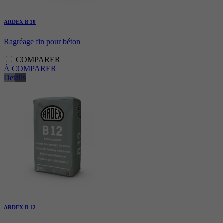
Période
6 Monate
ARDEX B 10
reCAPTCHA setzt ein notwendiges Cookie
Objectif
(_GRECAPTCHA), wenn es zum Zweck der
Ragréage fin pour béton
Risikoanalyse ausgeführt wird.
COMPARER
À COMPARER
Details
ARDEX B 12