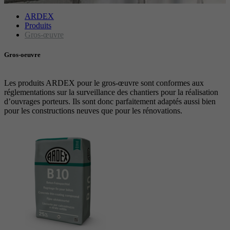
Objectif
avancée des scripts et des événements.
Objectif
Google Maps Karte für die Außendienstsuche
Période
1 An
ARDEX
Produits
Gros-œuvre
Objectif
Définit les paramètres des groupes de cookies.
Nom
_gat
Gros-oeuvre
Prestataire
Google
Nom
__cf_bm
Les produits ARDEX pour le gros-œuvre sont conformes aux
Période
1 Jour
réglementations sur la surveillance des chantiers pour la réalisation
Prestataire
.myfonts.net
d’ouvrages porteurs. Ils sont donc parfaitement adaptés aussi bien
pour les constructions neuves que pour les rénovations.
Cookie Google pour contrôler la gestion
Objectif
Période
30 minutes
avancée des scripts et des événements.
Sert de licence pour l’utilisation d’une police
Objectif
de myfonts.net.
Nom
_GRECAPTCHA
Prestataire
Google reCAPTCHA