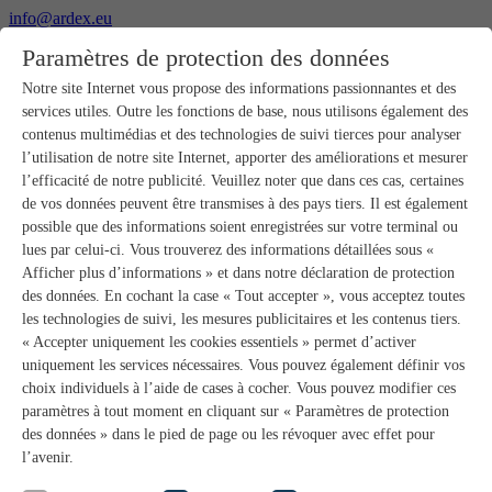
info@ardex.eu
+49 2302 664-0
Paramètres de protection des données
Français
Deutsch
Nederlands
Notre site Internet vous propose des informations passionnantes et des
services utiles. Outre les fonctions de base, nous utilisons également des
Produits
contenus multimédias et des technologies de suivi tierces pour analyser
Aperçu des produits
l’utilisation de notre site Internet, apporter des améliorations et mesurer
Gros-œuvre
l’efficacité de notre publicité. Veuillez noter que dans ces cas, certaines
Pose de chape
de vos données peuvent être transmises à des pays tiers. Il est également
Primaires et préparation de supports
possible que des informations soient enregistrées sur votre terminal ou
Enduits de ragréage pour sols
lues par celui-ci. Vous trouverez des informations détaillées sous «
Étanchéités
Mortiers-colles carrelage
Afficher plus d’informations » et dans notre déclaration de protection
Mortiers de jointoiement
des données. En cochant la case « Tout accepter », vous acceptez toutes
Étanchéités pour joints
les technologies de suivi, les mesures publicitaires et les contenus tiers.
Colles d’assemblage
« Accepter uniquement les cookies essentiels » permet d’activer
Pose de pierres naturelles
uniquement les services nécessaires. Vous pouvez également définir vos
Colles pour revêtements de sols et parquets
choix individuels à l’aide de cases à cocher. Vous pouvez modifier ces
Enduits de ragréage muraux
Accessoires
paramètres à tout moment en cliquant sur « Paramètres de protection
PANDOMO®
des données » dans le pied de page ou les révoquer avec effet pour
GUTJAHR – Le système parfait
l’avenir.
Systèmes salle de bain avec wedi
Service