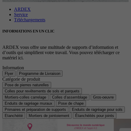
Objectif
avancée des scripts et des événements.
Objectif
Google Maps Karte für die Außendienstsuche
Période
1 An
ARDEX
Service
Téléchargements
Objectif
Définit les paramètres des groupes de cookies.
Nom
_gat
INFORMATIONS EN UN CLIC
Prestataire
Google
Nom
__cf_bm
ARDEX vous offre une multitude de supports d’information et
Période
1 Jour
d’outils qui simplifient votre travail. Vous pouvez télécharger ce
Prestataire
.myfonts.net
matériel ici.
Cookie Google pour contrôler la gestion
Objectif
Information
Période
30 minutes
avancée des scripts et des événements.
Flyer
Programme de Livraison
Catégorie de produit
Sert de licence pour l’utilisation d’une police
Objectif
Pose de pierres naturelles
de myfonts.net.
Colles pour revêtements de sols et parquets
Mortiers-colles carrelage
Colles d’assemblage
Gros-oeuvre
Enduits de ragréage muraux
Pose de chape
Nom
_GRECAPTCHA
Primaires et préparation de supports
Enduits de ragréage pour sols
Etanchéité
Mortiers de jointoiement
Étanchéités pour joints
Prestataire
Google reCAPTCHA