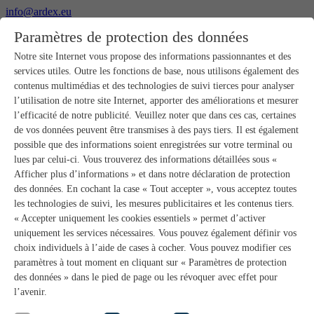
info@ardex.eu
+49 2302 664-0
Paramètres de protection des données
Français
Deutsch
Nederlands
Notre site Internet vous propose des informations passionnantes et des
services utiles. Outre les fonctions de base, nous utilisons également des
Produits
contenus multimédias et des technologies de suivi tierces pour analyser
Aperçu des produits
l’utilisation de notre site Internet, apporter des améliorations et mesurer
Gros-œuvre
l’efficacité de notre publicité. Veuillez noter que dans ces cas, certaines
Pose de chape
de vos données peuvent être transmises à des pays tiers. Il est également
Primaires et préparation de supports
possible que des informations soient enregistrées sur votre terminal ou
Enduits de ragréage pour sols
lues par celui-ci. Vous trouverez des informations détaillées sous «
Étanchéités
Mortiers-colles carrelage
Afficher plus d’informations » et dans notre déclaration de protection
Mortiers de jointoiement
des données. En cochant la case « Tout accepter », vous acceptez toutes
Étanchéités pour joints
les technologies de suivi, les mesures publicitaires et les contenus tiers.
Colles d’assemblage
« Accepter uniquement les cookies essentiels » permet d’activer
Pose de pierres naturelles
uniquement les services nécessaires. Vous pouvez également définir vos
Colles pour revêtements de sols et parquets
choix individuels à l’aide de cases à cocher. Vous pouvez modifier ces
Enduits de ragréage muraux
Accessoires
paramètres à tout moment en cliquant sur « Paramètres de protection
PANDOMO®
des données » dans le pied de page ou les révoquer avec effet pour
GUTJAHR – Le système parfait
l’avenir.
Systèmes salle de bain avec wedi
Service