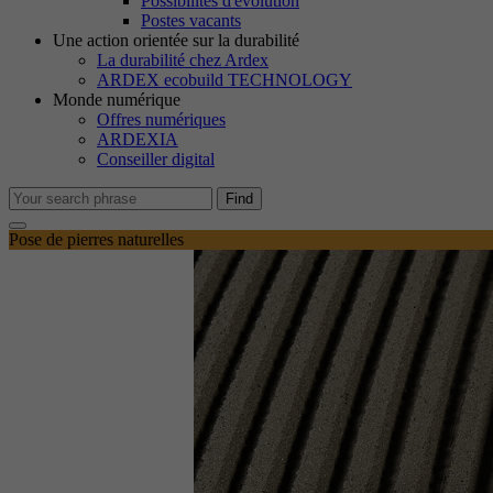
Possibilités d'évolution
M
Postes vacants
Le
Une action orientée sur la durabilité
no
La durabilité chez Ardex
ARDEX ecobuild TECHNOLOGY
Monde numérique
Offres numériques
Co
ARDEXIA
No
Conseiller digital
in
Find
Pose de pierres naturelles