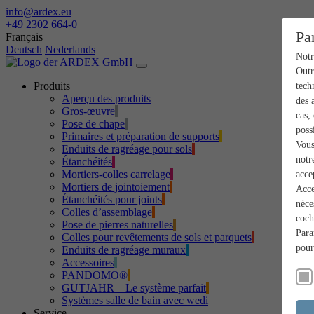
info@ardex.eu
+49 2302 664-0
Pa
Français
Deutsch
Nederlands
Notr
Outr
Produits
tech
Aperçu des produits
des 
Gros-œuvre
cas,
Pose de chape
poss
Primaires et préparation de supports
Vous
Enduits de ragréage pour sols
notr
Étanchéités
Mortiers-colles carrelage
acce
Mortiers de jointoiement
Acce
Étanchéités pour joints
néce
Colles d’assemblage
coch
Pose de pierres naturelles
Para
Colles pour revêtements de sols et parquets
pour
Enduits de ragréage muraux
Accessoires
PANDOMO®
GUTJAHR – Le système parfait
Systèmes salle de bain avec wedi
Service