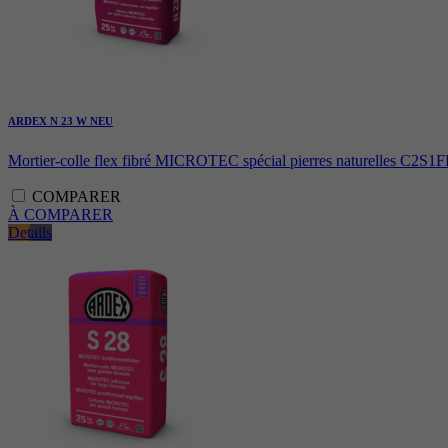
ARDEX N 23 W NEU
Mortier-colle flex fibré MICROTEC spécial pierres naturelles C2S1F
COMPARER
À COMPARER
Details