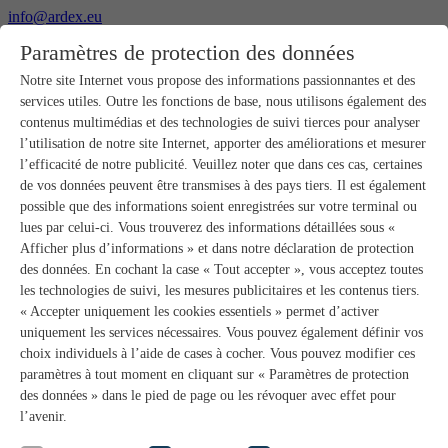
info@ardex.eu
+49 2302 664-0
Paramètres de protection des données
Français
Deutsch
Nederlands
Notre site Internet vous propose des informations passionnantes et des
services utiles. Outre les fonctions de base, nous utilisons également des
Produits
contenus multimédias et des technologies de suivi tierces pour analyser
Aperçu des produits
l’utilisation de notre site Internet, apporter des améliorations et mesurer
Gros-œuvre
l’efficacité de notre publicité. Veuillez noter que dans ces cas, certaines
Pose de chape
de vos données peuvent être transmises à des pays tiers. Il est également
Primaires et préparation de supports
possible que des informations soient enregistrées sur votre terminal ou
Enduits de ragréage pour sols
lues par celui-ci. Vous trouverez des informations détaillées sous «
Étanchéités
Mortiers-colles carrelage
Afficher plus d’informations » et dans notre déclaration de protection
Mortiers de jointoiement
des données. En cochant la case « Tout accepter », vous acceptez toutes
Étanchéités pour joints
les technologies de suivi, les mesures publicitaires et les contenus tiers.
Colles d’assemblage
« Accepter uniquement les cookies essentiels » permet d’activer
Pose de pierres naturelles
uniquement les services nécessaires. Vous pouvez également définir vos
Colles pour revêtements de sols et parquets
choix individuels à l’aide de cases à cocher. Vous pouvez modifier ces
Enduits de ragréage muraux
Accessoires
paramètres à tout moment en cliquant sur « Paramètres de protection
PANDOMO®
des données » dans le pied de page ou les révoquer avec effet pour
GUTJAHR – Le système parfait
l’avenir.
Systèmes salle de bain avec wedi
Service