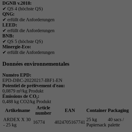
DGNB v.2018:
✔
QS 4 (höchste QS)
QNG:
✔
erfüllt die Anforderungen
LEED:
✔
erfüllt die Anforderungen
BNB:
✔
QS 5 (höchste QS)
Minergie-Eco:
✔
erfüllt die Anforderungen
Données environnementales
Numéro EPD:
EPD-DBC-20220217-IBF1-EN
Potentiel de prélèvement d'eau:
0,0879 m³/kg Produkt
Émissions de CO₂:
0,488 kg CO2/kg Produkt
Article
Artikelname
EAN
Container
Packaging
number
ARDEX X 30
25 kg
40 sacs /
16774
4024705167741
- 25 kg
Papiersack
palette