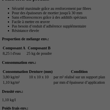
Sécurité maximale grâce au renforcement par fibres
Pour des épaisseurs de mortier jusqu'à 30 mm
Sans efflorescences grâce à des additifs spéciaux
Facile à mettre en œuvre
Pas besoin d’enduit d’adhérence supplémentaire
Résistance élevée
Proportion de mélange env.:
Composant A
Composant B
8,25 l d'eau
25 kg de poudre
Consommation env.:
Consommation
Denture (mm)
Condition
3,80 kg/m²
10 x 10 x 10
par m² réalisé sur un support plan
1,10 kg/m²
par mm d’épaisseur d’application
Densité env.:
1,10 kg/l
Poids frais env.: