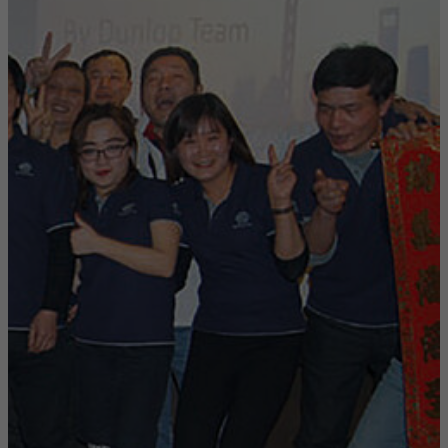
Période
6 Monate
chez
ARDEX
en
reCAPTCHA setzt ein notwendiges Cookie
Allemagne
Objectif
(_GRECAPTCHA), wenn es zum Zweck der
comme
Risikoanalyse ausgeführt wird.
étudiant
stagiaire,
je
suis
aujourd'hui
Directeur
Général
d'ARDEX
en
Chine. »
Andreas
Oberecker