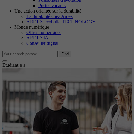
Possibilités d'évolution
Nous utilisons des cookies analytiques pour pouvoir vous
Postes vacants
Période
2 2 Ans
Une action orientée sur la durabilité
reconnaître sur notre site et mesurer le succès de nos campagnes.
La durabilité chez Ardex
ARDEX ecobuild TECHNOLOGY
Détermine si la boîte à lettres d'information a
Afficher les informations sur les cookies
Nom
_ga
Objectif
Monde numérique
déjà été affichée ou non.
Offres numériques
Prestataire
Google Adwords
ARDEXIA
Marketing
Conseiller digital
Les cookies marketing nous permettent de mieux vous cibler, même
Nom
cb-enabled
Période
1 An
en dehors de nos sites web.
Find
Prestataire
Ardex
Cookie Google pour contrôler la gestion
Étudiant-e-s
Objectif
avancée des scripts et des événements.
Contenus externes
Période
1 An
Nous utilisons des contenus externes sur notre site web pour vous
offrir des informations supplémentaires.
Détermine si les paramètres des cookies ont
Nom
_gid
Objectif
déjà été affichés.
Afficher les informations sur les cookies
Nom
epExternalSalesGoogleMapsApiExternalContentAccept
Prestataire
Google Adwords
Prestataire
Ardex
Nom
cookie_optin
Période
1 An
Période
Session
Prestataire
Ardex
Cookie Google pour contrôler la gestion