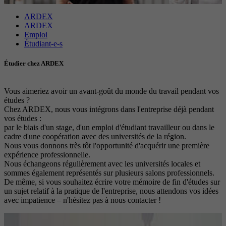
Objectif
avancée des scripts et des événements.
Objectif
Google Maps Karte für die Außendienstsuche
Période
1 An
ARDEX
ARDEX
Emploi
Objectif
Définit les paramètres des groupes de cookies.
Nom
_gat
Étudiant-e-s
Étudier chez ARDEX
Prestataire
Google
Nom
__cf_bm
Période
1 Jour
Vous aimeriez avoir un avant-goût du monde du travail pendant vos
Prestataire
.myfonts.net
études ?
Chez ARDEX, nous vous intégrons dans l'entreprise déjà pendant
Cookie Google pour contrôler la gestion
Objectif
Période
30 minutes
vos études :
avancée des scripts et des événements.
par le biais d'un stage, d'un emploi d'étudiant travailleur ou dans le
cadre d'une coopération avec des universités de la région.
Sert de licence pour l’utilisation d’une police
Nous vous donnons très tôt l'opportunité d'acquérir une première
Objectif
de myfonts.net.
expérience professionnelle.
Nous échangeons régulièrement avec les universités locales et
sommes également représentés sur plusieurs salons professionnels.
De même, si vous souhaitez écrire votre mémoire de fin d'études sur
Nom
_GRECAPTCHA
un sujet relatif à la pratique de l'entreprise, nous attendons vos idées
avec impatience – n'hésitez pas à nous contacter !
Prestataire
Google reCAPTCHA
«
Entré