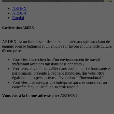
Objectif
avancée des scripts et des événements.
Objectif
Google Maps Karte für die Außendienstsuche
Période
1 An
ARDEX
ARDEX
Emploi
Objectif
Définit les paramètres des groupes de cookies.
Nom
_gat
Carrière chez ARDEX
Prestataire
Google
Nom
__cf_bm
ARDEX est un fournisseur de choix de matériaux spéciaux haut de
Période
1 Jour
gamme pour le bâtiment et un employeur favorisant une forte culture
Prestataire
.myfonts.net
d’entreprise.
Cookie Google pour contrôler la gestion
Objectif
Période
30 minutes
Vous êtes à la recherche d’un environnement de travail
avancée des scripts et des événements.
intéressant avec des missions passionnantes ?
Vous avez envie de travailler dans une entreprise innovante et
Sert de licence pour l’utilisation d’une police
performante, présente à l’échelle mondiale, qui vous offre
Objectif
de myfonts.net.
également des perspectives d’évolution à l’international ?
Vous êtes intéressé par une entreprise qui a su conserver un
caractère familial au fil de sa croissance ?
Nom
_GRECAPTCHA
Vous êtes à la bonne adresse chez ARDEX !
Prestataire
Google reCAPTCHA