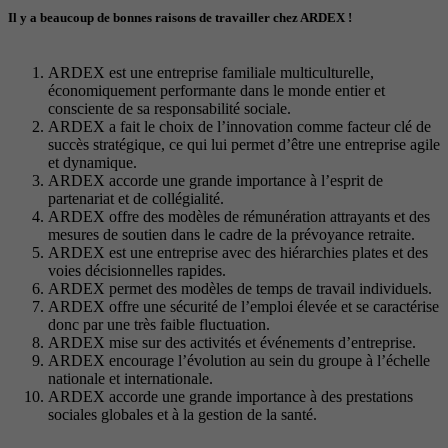
Période
6 Monate
Il y a beaucoup de bonnes raisons de travailler chez ARDEX !
reCAPTCHA setzt ein notwendiges Cookie
ARDEX est une entreprise familiale multiculturelle,
Objectif
(_GRECAPTCHA), wenn es zum Zweck der
économiquement performante dans le monde entier et
Risikoanalyse ausgeführt wird.
consciente de sa responsabilité sociale.
ARDEX a fait le choix de l’innovation comme facteur clé de
succès stratégique, ce qui lui permet d’être une entreprise agile
et dynamique.
ARDEX accorde une grande importance à l’esprit de
partenariat et de collégialité.
ARDEX offre des modèles de rémunération attrayants et des
mesures de soutien dans le cadre de la prévoyance retraite.
ARDEX est une entreprise avec des hiérarchies plates et des
voies décisionnelles rapides.
ARDEX permet des modèles de temps de travail individuels.
ARDEX offre une sécurité de l’emploi élevée et se caractérise
donc par une très faible fluctuation.
ARDEX mise sur des activités et événements d’entreprise.
ARDEX encourage l’évolution au sein du groupe à l’échelle
nationale et internationale.
ARDEX accorde une grande importance à des prestations
sociales globales et à la gestion de la santé.