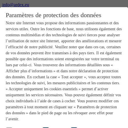
info@ardex.eu
+49 2302 664-0
Paramètres de protection des données
Français
Deutsch
Nederlands
Notre site Internet vous propose des informations passionnantes et des
services utiles. Outre les fonctions de base, nous utilisons également des
Produits
contenus multimédias et des technologies de suivi tierces pour analyser
Aperçu des produits
l’utilisation de notre site Internet, apporter des améliorations et mesurer
Gros-œuvre
l’efficacité de notre publicité. Veuillez noter que dans ces cas, certaines
Pose de chape
de vos données peuvent être transmises à des pays tiers. Il est également
Primaires et préparation de supports
possible que des informations soient enregistrées sur votre terminal ou
Enduits de ragréage pour sols
lues par celui-ci. Vous trouverez des informations détaillées sous «
Étanchéités
Mortiers-colles carrelage
Afficher plus d’informations » et dans notre déclaration de protection
Mortiers de jointoiement
des données. En cochant la case « Tout accepter », vous acceptez toutes
Étanchéités pour joints
les technologies de suivi, les mesures publicitaires et les contenus tiers.
Colles d’assemblage
« Accepter uniquement les cookies essentiels » permet d’activer
Pose de pierres naturelles
uniquement les services nécessaires. Vous pouvez également définir vos
Colles pour revêtements de sols et parquets
choix individuels à l’aide de cases à cocher. Vous pouvez modifier ces
Enduits de ragréage muraux
Accessoires
paramètres à tout moment en cliquant sur « Paramètres de protection
PANDOMO®
des données » dans le pied de page ou les révoquer avec effet pour
GUTJAHR – Le système parfait
l’avenir.
Systèmes salle de bain avec wedi
Service