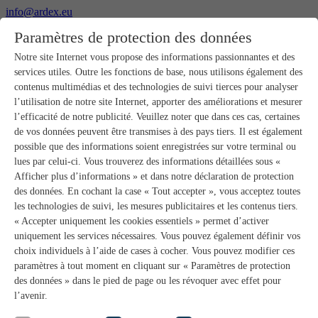
info@ardex.eu
+49 2302 664-0
Paramètres de protection des données
Français
Nederlands
Notre site Internet vous propose des informations passionnantes et des
services utiles. Outre les fonctions de base, nous utilisons également des
Produits
contenus multimédias et des technologies de suivi tierces pour analyser
Aperçu des produits
l’utilisation de notre site Internet, apporter des améliorations et mesurer
Gros-œuvre
l’efficacité de notre publicité. Veuillez noter que dans ces cas, certaines
Pose de chape
de vos données peuvent être transmises à des pays tiers. Il est également
Primaires et préparation de supports
possible que des informations soient enregistrées sur votre terminal ou
Enduits de ragréage pour sols
lues par celui-ci. Vous trouverez des informations détaillées sous «
Étanchéités
Mortiers-colles carrelage
Afficher plus d’informations » et dans notre déclaration de protection
Mortiers de jointoiement
des données. En cochant la case « Tout accepter », vous acceptez toutes
Étanchéités pour joints
les technologies de suivi, les mesures publicitaires et les contenus tiers.
Colles d’assemblage
« Accepter uniquement les cookies essentiels » permet d’activer
Pose de pierres naturelles
uniquement les services nécessaires. Vous pouvez également définir vos
Colles pour revêtements de sols et parquets
choix individuels à l’aide de cases à cocher. Vous pouvez modifier ces
Enduits de ragréage muraux
Accessoires
paramètres à tout moment en cliquant sur « Paramètres de protection
PANDOMO®
des données » dans le pied de page ou les révoquer avec effet pour
GUTJAHR – Le système parfait
l’avenir.
Systèmes salle de bain avec wedi
Service