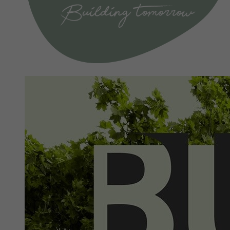
Période
6 Monate
reCAPTCHA setzt ein notwendiges Cookie
Objectif
(_GRECAPTCHA), wenn es zum Zweck der
Risikoanalyse ausgeführt wird.