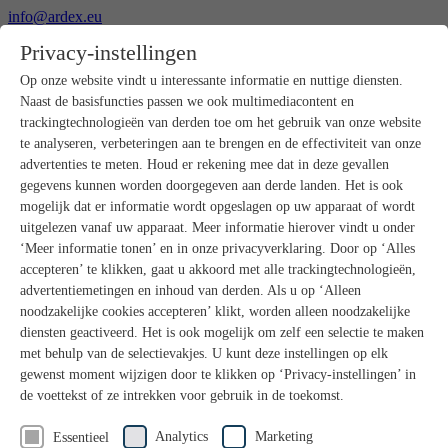
info@ardex.eu
+49 2302 664-0
Privacy-instellingen
Nederlands
Deutsch
Français
Op onze website vindt u interessante informatie en nuttige diensten.
Naast de basisfuncties passen we ook multimediacontent en
Producten
trackingtechnologieën van derden toe om het gebruik van onze website
Productoverzicht
te analyseren, verbeteringen aan te brengen en de effectiviteit van onze
Ruwbouw
advertenties te meten. Houd er rekening mee dat in deze gevallen
Dekvloeren
gegevens kunnen worden doorgegeven aan derde landen. Het is ook
Voorbereiding ondergrond
mogelijk dat er informatie wordt opgeslagen op uw apparaat of wordt
Vloeregalisaties
uitgelezen vanaf uw apparaat. Meer informatie hierover vindt u onder
Afdichtingen
Tegellijmen
‘Meer informatie tonen’ en in onze privacyverklaring. Door op ‘Alles
Voegmortels
accepteren’ te klikken, gaat u akkoord met alle trackingtechnologieën,
Voegen / Siliconen
advertentiemetingen en inhoud van derden. Als u op ‘Alleen
Montagelijmen
noodzakelijke cookies accepteren’ klikt, worden alleen noodzakelijke
Natuursteenprogramma
diensten geactiveerd. Het is ook mogelijk om zelf een selectie te maken
Vloerbedekkings- en parketlijmen
met behulp van de selectievakjes. U kunt deze instellingen op elk
Wandegalesaties
Accessoires
gewenst moment wijzigen door te klikken op ‘Privacy-instellingen’ in
PANDOMO®
de voettekst of ze intrekken voor gebruik in de toekomst.
GUTJAHR – Perfect in systeem
Badkamerrenovatie met wedi
Analytics
Marketing
Essentieel
Service