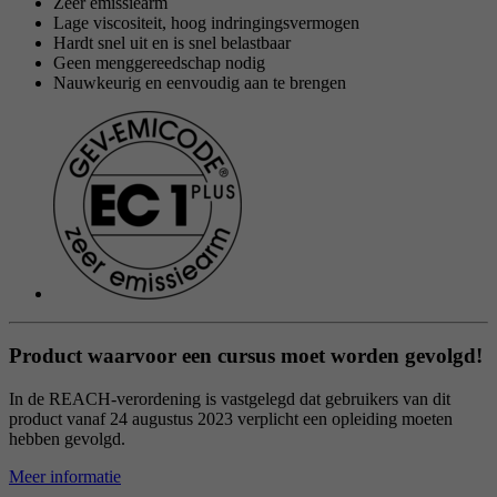
Zeer emissiearm
reCAPTCHA setzt ein notwendiges Cookie
Lage viscositeit, hoog indringingsvermogen
Doel
(_GRECAPTCHA), wenn es zum Zweck der
Hardt snel uit en is snel belastbaar
Geen menggereedschap nodig
Risikoanalyse ausgeführt wird.
Nauwkeurig en eenvoudig aan te brengen
Product waarvoor een cursus moet worden gevolgd!
In de REACH-verordening is vastgelegd dat gebruikers van dit
product vanaf 24 augustus 2023 verplicht een opleiding moeten
hebben gevolgd.
Meer informatie