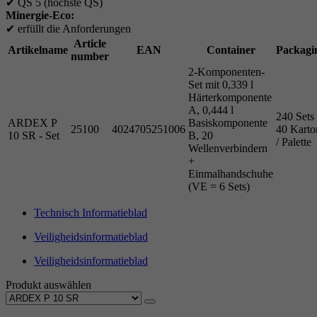
✔
QS 5 (höchste QS)
Minergie-Eco:
✔
erfüllt die Anforderungen
Article
Artikelname
EAN
Container
Packagi
number
2-Komponenten-
Set mit 0,339 l
Härterkomponente
A, 0,444 l
240 Sets
ARDEX P
Basiskomponente
25100
4024705251006
40 Karto
10 SR - Set
B, 20
/ Palette
Wellenverbindern
+
Einmalhandschuhe
(VE = 6 Sets)
Technisch Informatieblad
Veiligheidsinformatieblad
Veiligheidsinformatieblad
Produkt auswählen