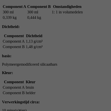
Component A
Component B
Omstandigheden
300 ml
300 ml
1: 1 in volumedelen
0,339 kg
0,444 kg
Dichtheid:
Component
Dichtheid
Component A
1,13 g/cm³
Component B
1,48 g/cm³
basis:
Polymeergemodificeerd silicaathars
Kleur:
Component
Kleur
Component A
bruin
Component B
helder
Verwerkingstijd circa:
10 minu(u)t(en)