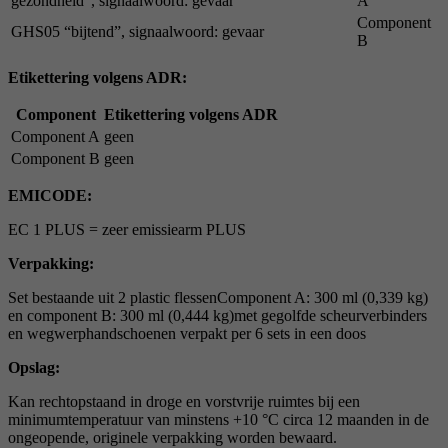
gezondheid”, signaalwoord: gevaar
A
Component
GHS05 “bijtend”, signaalwoord: gevaar
B
Etikettering volgens ADR:
Component
Etikettering volgens ADR
Component A
geen
Component B
geen
EMICODE:
EC 1 PLUS = zeer emissiearm PLUS
Verpakking:
Set bestaande uit 2 plastic flessenComponent A: 300 ml (0,339 kg)
en component B: 300 ml (0,444 kg)met gegolfde scheurverbinders
en wegwerphandschoenen verpakt per 6 sets in een doos
Opslag:
Kan rechtopstaand in droge en vorstvrije ruimtes bij een
minimumtemperatuur van minstens +10 °C circa 12 maanden in de
ongeopende, originele verpakking worden bewaard.