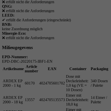
❌
erfüllt nicht die Anforderungen
QNG:
❌
erfüllt nicht die Anforderungen
LEED:
✔
erfüllt die Anforderungen (eingeschränkt)
BNB:
keine Zuordnung möglich
Minergie-Eco:
❌
erfüllt nicht die Anforderungen
Milieugegevens
EPD-Nummer:
EPD-DBC-20220175-IBF1-EN
Article
Artikelname
EAN
Container
Packaging
number
Dose mit
ARDEX EP
Deckeleinheit:
340 Dosen
60170
4024705601702
2000 - 1 kg
1,0 kg (VE =
/ Palette
10 Dosen)
Eimer mit
ARDEX EP
14 Eimer /
13557
4024705135573
Deckeleinheit:
2000 - 18 kg
Palette
18,0 kg
Eimer mit