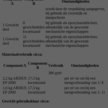
Omstandigheden
A
B
wordt door de verpakking aangegeven,
bij gebruik als voorstrijk en
dampscherm
8
bij gebruik als epoxyharsdekvloer,
1 Gewicht
gewichtsdelen
afhankelijk van de gewenste
deel
kwartszand
mechanische eigenschappen
11
bij gebruik als epoxyharsdekvloer,
1 Gewicht
gewichtsdelen
afhankelijk van de gewenste
deel
kwartszand
mechanische eigenschappen
Materiaalverbruik circa:
Component
Component A
Verbruik
Omstandigheden
B
300 g/m²
2,2 kg ARDEX
17,3 kg
per m² en cm bij een
EP 2000
kwartszand
mengverhouding van 1: 8
1,6 kg ARDEX
17,3 kg
per m² en cm bij een
EP 2000
kwartszand
mengverhouding van 1: 11
Gewicht gebruiksklaar circa: