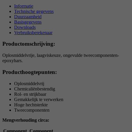
reCAPTCHA setzt ein notwendiges Cookie
Informatie
Doel
(_GRECAPTCHA), wenn es zum Zweck der
Technische gegevens
Duurzaamheid
Risikoanalyse ausgeführt wird.
Basisgegevens
Downloads
Verbruiksberekenaar
Productomschrijving:
Oplosmiddelvrije, laagviskeuze, ongevulde tweecomponenten-
epoxyhars.
Producthoogtepunten:
Oplosmiddelvrij
Chemicaliënbestendig
Rol- en strijkbaar
Gemakkelijk te verwerken
Hoge hechtsterkte
Tweecomponenten
Mengverhouding circa:
Component
Component