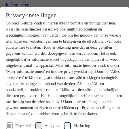
info@ardex.eu
+49 2302 664-0
Privacy-instellingen
Nederlands
Deutsch
Français
Op onze website vindt u interessante informatie en nuttige diensten.
Naast de basisfuncties passen we ook multimediacontent en
Producten
trackingtechnologieën van derden toe om het gebruik van onze website
Productoverzicht
te analyseren, verbeteringen aan te brengen en de effectiviteit van onze
Ruwbouw
advertenties te meten. Houd er rekening mee dat in deze gevallen
Dekvloeren
gegevens kunnen worden doorgegeven aan derde landen. Het is ook
Voorbereiding ondergrond
mogelijk dat er informatie wordt opgeslagen op uw apparaat of wordt
Vloeregalisaties
uitgelezen vanaf uw apparaat. Meer informatie hierover vindt u onder
Afdichtingen
Tegellijmen
‘Meer informatie tonen’ en in onze privacyverklaring. Door op ‘Alles
Voegmortels
accepteren’ te klikken, gaat u akkoord met alle trackingtechnologieën,
Voegen / Siliconen
advertentiemetingen en inhoud van derden. Als u op ‘Alleen
Montagelijmen
noodzakelijke cookies accepteren’ klikt, worden alleen noodzakelijke
Natuursteenprogramma
diensten geactiveerd. Het is ook mogelijk om zelf een selectie te maken
Vloerbedekkings- en parketlijmen
met behulp van de selectievakjes. U kunt deze instellingen op elk
Wandegalesaties
Accessoires
gewenst moment wijzigen door te klikken op ‘Privacy-instellingen’ in
PANDOMO®
de voettekst of ze intrekken voor gebruik in de toekomst.
GUTJAHR – Perfect in systeem
Badkamerrenovatie met wedi
Analytics
Marketing
Essentieel
Service