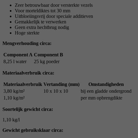
Zeer betrouwbaar door versterkte vezels
Voor morteldiktes tot 30 mm
Uitbloeiingsvrij door speciale additieven
Gemakkelijk te verwerken
Geen extra hechtbrug nodig
Hoge sterkte
Mengverhouding circa:
Component A
Component B
8,25 l water
25 kg poeder
Materiaalverbruik circa:
Materiaalverbruik
Vertanding (mm)
Omstandigheden
3,80 kg/m²
10 x 10 x 10
bij een gladde ondergrond
1,10 kg/m²
per mm opbrengdikte
Soortelijk gewicht circa:
1,10 kg/l
Gewicht gebruiksklaar circa: