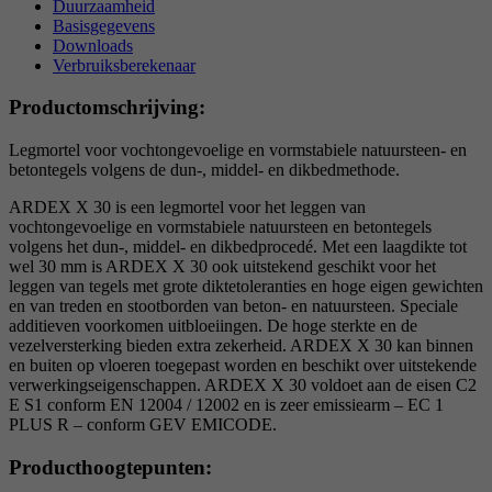
Duurzaamheid
Basisgegevens
Downloads
Verbruiksberekenaar
Productomschrijving:
Legmortel voor vochtongevoelige en vormstabiele natuursteen- en
betontegels volgens de dun-, middel- en dikbedmethode.
ARDEX X 30 is een legmortel voor het leggen van
vochtongevoelige en vormstabiele natuursteen en betontegels
volgens het dun-, middel- en dikbedprocedé. Met een laagdikte tot
wel 30 mm is ARDEX X 30 ook uitstekend geschikt voor het
leggen van tegels met grote diktetoleranties en hoge eigen gewichten
en van treden en stootborden van beton- en natuursteen. Speciale
additieven voorkomen uitbloeiingen. De hoge sterkte en de
vezelversterking bieden extra zekerheid. ARDEX X 30 kan binnen
en buiten op vloeren toegepast worden en beschikt over uitstekende
verwerkingseigenschappen. ARDEX X 30 voldoet aan de eisen C2
E S1 conform EN 12004 / 12002 en is zeer emissiearm – EC 1
PLUS R – conform GEV EMICODE.
Producthoogtepunten: