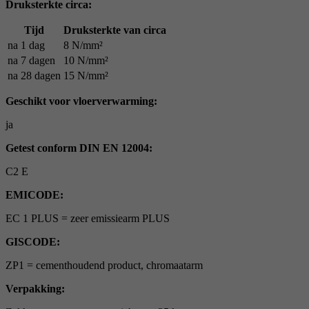
Druksterkte circa:
Tijd
Druksterkte van circa
na 1 dag
8 N/mm²
na 7 dagen
10 N/mm²
na 28 dagen
15 N/mm²
Geschikt voor vloerverwarming:
ja
Getest conform DIN EN 12004:
C2 E
EMICODE:
EC 1 PLUS = zeer emissiearm PLUS
GISCODE:
ZP1 = cementhoudend product, chromaatarm
Verpakking: