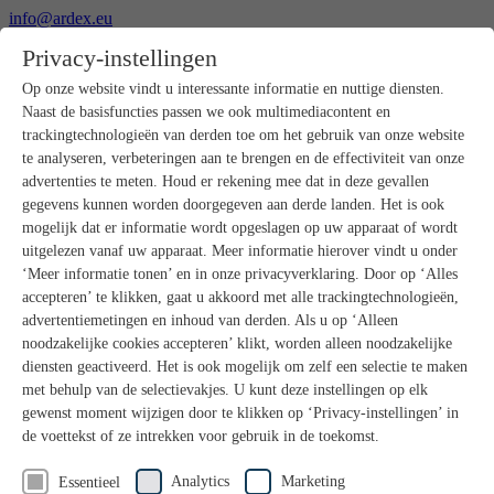
info@ardex.eu
+49 2302 664-0
Privacy-instellingen
Nederlands
Deutsch
Français
Op onze website vindt u interessante informatie en nuttige diensten.
Naast de basisfuncties passen we ook multimediacontent en
Producten
trackingtechnologieën van derden toe om het gebruik van onze website
Productoverzicht
te analyseren, verbeteringen aan te brengen en de effectiviteit van onze
Ruwbouw
advertenties te meten. Houd er rekening mee dat in deze gevallen
Dekvloeren
gegevens kunnen worden doorgegeven aan derde landen. Het is ook
Voorbereiding ondergrond
mogelijk dat er informatie wordt opgeslagen op uw apparaat of wordt
Vloeregalisaties
uitgelezen vanaf uw apparaat. Meer informatie hierover vindt u onder
Afdichtingen
Tegellijmen
‘Meer informatie tonen’ en in onze privacyverklaring. Door op ‘Alles
Voegmortels
accepteren’ te klikken, gaat u akkoord met alle trackingtechnologieën,
Voegen / Siliconen
advertentiemetingen en inhoud van derden. Als u op ‘Alleen
Montagelijmen
noodzakelijke cookies accepteren’ klikt, worden alleen noodzakelijke
Natuursteenprogramma
diensten geactiveerd. Het is ook mogelijk om zelf een selectie te maken
Vloerbedekkings- en parketlijmen
met behulp van de selectievakjes. U kunt deze instellingen op elk
Wandegalesaties
Accessoires
gewenst moment wijzigen door te klikken op ‘Privacy-instellingen’ in
PANDOMO®
de voettekst of ze intrekken voor gebruik in de toekomst.
GUTJAHR – Perfect in systeem
Badkamerrenovatie met wedi
Analytics
Marketing
Essentieel
Service