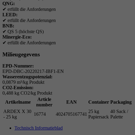
QNG:
✔
erfüllt die Anforderungen
LEED:
✔
erfüllt die Anforderungen
BNB:
✔
QS 5 (höchste QS)
Minergie-Eco:
✔
erfüllt die Anforderungen
Milieugegevens
EPD-Nummer:
EPD-DBC-20220217-IBF1-EN
Wasserentzugspotenzial:
0,0879 m³/kg Produkt
CO2-Emission:
0,488 kg CO2/kg Produkt
Article
Artikelname
EAN
Container
Packaging
number
ARDEX X 30
25 kg
40 Sack /
16774
4024705167741
- 25 kg
Papiersack
Palette
Technisch Informatieblad