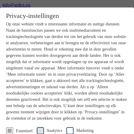
info@ardex.eu
+49 2302 664-0
Privacy-instellingen
Nederlands
Deutsch
Français
Op onze website vindt u interessante informatie en nuttige diensten.
Naast de basisfuncties passen we ook multimediacontent en
Producten
trackingtechnologieën van derden toe om het gebruik van onze website
Productoverzicht
te analyseren, verbeteringen aan te brengen en de effectiviteit van onze
Ruwbouw
advertenties te meten. Houd er rekening mee dat in deze gevallen
Dekvloeren
gegevens kunnen worden doorgegeven aan derde landen. Het is ook
Voorbereiding ondergrond
mogelijk dat er informatie wordt opgeslagen op uw apparaat of wordt
Vloeregalisaties
uitgelezen vanaf uw apparaat. Meer informatie hierover vindt u onder
Afdichtingen
Tegellijmen
‘Meer informatie tonen’ en in onze privacyverklaring. Door op ‘Alles
Voegmortels
accepteren’ te klikken, gaat u akkoord met alle trackingtechnologieën,
Voegen / Siliconen
advertentiemetingen en inhoud van derden. Als u op ‘Alleen
Montagelijmen
noodzakelijke cookies accepteren’ klikt, worden alleen noodzakelijke
Natuursteenprogramma
diensten geactiveerd. Het is ook mogelijk om zelf een selectie te maken
Vloerbedekkings- en parketlijmen
met behulp van de selectievakjes. U kunt deze instellingen op elk
Wandegalesaties
Accessoires
gewenst moment wijzigen door te klikken op ‘Privacy-instellingen’ in
PANDOMO®
de voettekst of ze intrekken voor gebruik in de toekomst.
GUTJAHR – Perfect in systeem
Badkamerrenovatie met wedi
Analytics
Marketing
Essentieel
Service