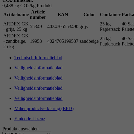
CO2-Emission:
0,488 kg CO2/kg Produkt
Article
Artikelname
EAN
Color
Container
Packa
number
ARDEX GK
25 kg
40 Sac
55349
4024705553490
grijs
- grijs, 25 kg
Papiersack
Palett
ARDEX GK
25 kg
40 Sac
- zandbeige,
19953
4024705199537
zandbeige
Papiersack
Palett
25 kg
Technisch Informatieblad
Veiligheidsinformatieblad
Veiligheidsinformatieblad
Veiligheidsinformatieblad
Veiligheidsinformatieblad
Milieuproductverklaring (EPD)
Emicode Lizenz
Produkt auswählen