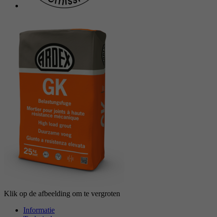
reCAPTCHA setzt ein notwendiges Cookie
Doel
(_GRECAPTCHA), wenn es zum Zweck der
Risikoanalyse ausgeführt wird.
Klik op de afbeelding om te vergroten
Informatie