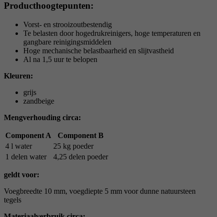
Producthoogtepunten:
Vorst- en strooizoutbestendig
Te belasten door hogedrukreinigers, hoge temperaturen en
gangbare reinigingsmiddelen
Hoge mechanische belastbaarheid en slijtvastheid
Al na 1,5 uur te belopen
Kleuren:
grijs
zandbeige
Mengverhouding circa:
Component A
Component B
4 l water
25 kg poeder
1 delen water
4,25 delen poeder
geldt voor:
Voegbreedte 10 mm, voegdiepte 5 mm voor dunne natuursteen
tegels
Materiaalverbruik circa: