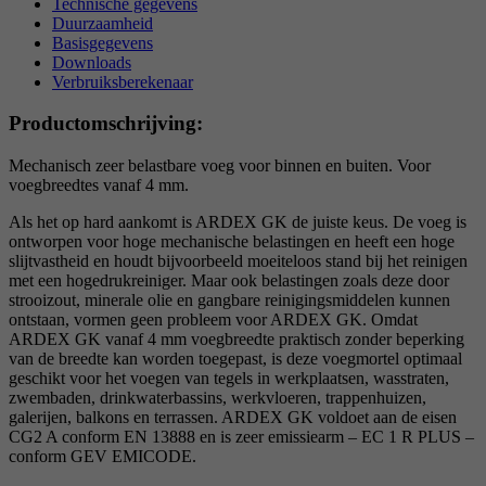
Technische gegevens
Duurzaamheid
Basisgegevens
Downloads
Verbruiksberekenaar
Productomschrijving:
Mechanisch zeer belastbare voeg voor binnen en buiten. Voor
voegbreedtes vanaf 4 mm.
Als het op hard aankomt is ARDEX GK de juiste keus. De voeg is
ontworpen voor hoge mechanische belastingen en heeft een hoge
slijtvastheid en houdt bijvoorbeeld moeiteloos stand bij het reinigen
met een hogedrukreiniger. Maar ook belastingen zoals deze door
strooizout, minerale olie en gangbare reinigingsmiddelen kunnen
ontstaan, vormen geen probleem voor ARDEX GK. Omdat
ARDEX GK vanaf 4 mm voegbreedte praktisch zonder beperking
van de breedte kan worden toegepast, is deze voegmortel optimaal
geschikt voor het voegen van tegels in werkplaatsen, wasstraten,
zwembaden, drinkwaterbassins, werkvloeren, trappenhuizen,
galerijen, balkons en terrassen. ARDEX GK voldoet aan de eisen
CG2 A conform EN 13888 en is zeer emissiearm – EC 1 R PLUS –
conform GEV EMICODE.