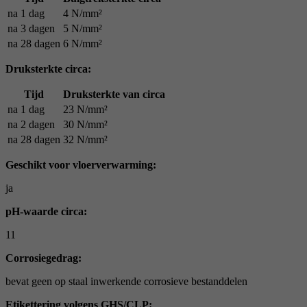
na 1 dag
4 N/mm²
na 3 dagen
5 N/mm²
na 28 dagen
6 N/mm²
Druksterkte circa:
Tijd
Druksterkte van circa
na 1 dag
23 N/mm²
na 2 dagen
30 N/mm²
na 28 dagen
32 N/mm²
Geschikt voor vloerverwarming:
ja
pH-waarde circa:
11
Corrosiegedrag:
bevat geen op staal inwerkende corrosieve bestanddelen
Etikettering volgens GHS/CLP: