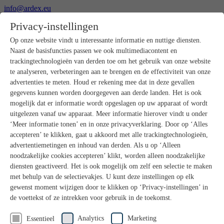
info@ardex.eu
+49 2302 664-0
Privacy-instellingen
Nederlands
Deutsch
Français
Op onze website vindt u interessante informatie en nuttige diensten.
Naast de basisfuncties passen we ook multimediacontent en
Producten
trackingtechnologieën van derden toe om het gebruik van onze website
Productoverzicht
te analyseren, verbeteringen aan te brengen en de effectiviteit van onze
Ruwbouw
advertenties te meten. Houd er rekening mee dat in deze gevallen
Dekvloeren
gegevens kunnen worden doorgegeven aan derde landen. Het is ook
Voorbereiding ondergrond
mogelijk dat er informatie wordt opgeslagen op uw apparaat of wordt
Vloeregalisaties
uitgelezen vanaf uw apparaat. Meer informatie hierover vindt u onder
Afdichtingen
Tegellijmen
‘Meer informatie tonen’ en in onze privacyverklaring. Door op ‘Alles
Voegmortels
accepteren’ te klikken, gaat u akkoord met alle trackingtechnologieën,
Voegen / Siliconen
advertentiemetingen en inhoud van derden. Als u op ‘Alleen
Montagelijmen
noodzakelijke cookies accepteren’ klikt, worden alleen noodzakelijke
Natuursteenprogramma
diensten geactiveerd. Het is ook mogelijk om zelf een selectie te maken
Vloerbedekkings- en parketlijmen
met behulp van de selectievakjes. U kunt deze instellingen op elk
Wandegalesaties
Accessoires
gewenst moment wijzigen door te klikken op ‘Privacy-instellingen’ in
PANDOMO®
de voettekst of ze intrekken voor gebruik in de toekomst.
GUTJAHR – Perfect in systeem
Badkamerrenovatie met wedi
Analytics
Marketing
Essentieel
Service