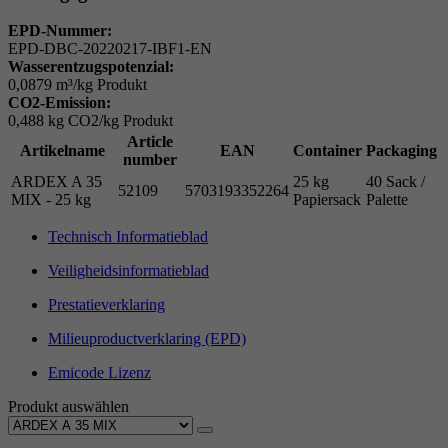
EPD-Nummer:
EPD-DBC-20220217-IBF1-EN
Wasserentzugspotenzial:
0,0879 m³/kg Produkt
CO2-Emission:
0,488 kg CO2/kg Produkt
Article
Artikelname
EAN
Container
Packaging
number
ARDEX A 35
25 kg
40 Sack /
52109
5703193352264
MIX - 25 kg
Papiersack
Palette
Technisch Informatieblad
Veiligheidsinformatieblad
Prestatieverklaring
Milieuproductverklaring (EPD)
Emicode Lizenz
Produkt auswählen