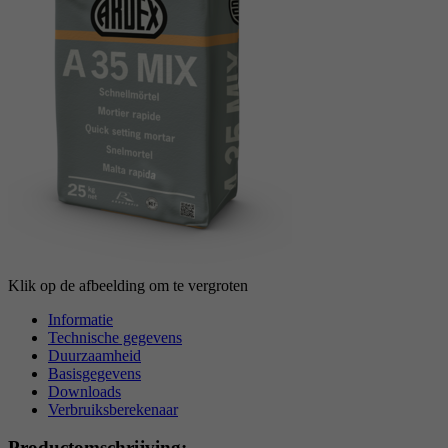
reCAPTCHA setzt ein notwendiges Cookie
Doel
(_GRECAPTCHA), wenn es zum Zweck der
Risikoanalyse ausgeführt wird.
Klik op de afbeelding om te vergroten
Informatie
Technische gegevens
Duurzaamheid
Basisgegevens
Downloads
Verbruiksberekenaar
Productomschrijving: