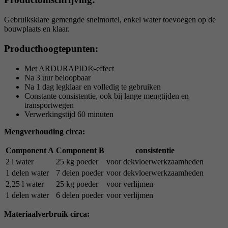
Gebruiksklare gemengde snelmortel, enkel water toevoegen op de
bouwplaats en klaar.
Producthoogtepunten:
Met ARDURAPID®-effect
Na 3 uur beloopbaar
Na 1 dag legklaar en volledig te gebruiken
Constante consistentie, ook bij lange mengtijden en
transportwegen
Verwerkingstijd 60 minuten
Mengverhouding circa:
Component A
Component B
consistentie
2 l water
25 kg poeder
voor dekvloerwerkzaamheden
1 delen water
7 delen poeder
voor dekvloerwerkzaamheden
2,25 l water
25 kg poeder
voor verlijmen
1 delen water
6 delen poeder
voor verlijmen
Materiaalverbruik circa: