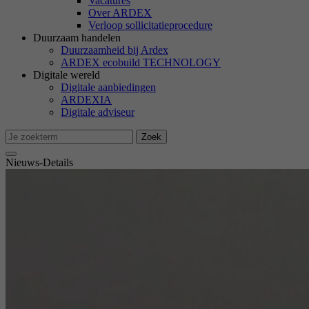
Vacatures
M
Over ARDEX
Ma
Verloop sollicitatieprocedure
we
Duurzaam handelen
Duurzaamheid bij Ardex
ARDEX ecobuild TECHNOLOGY
Digitale wereld
Ex
Digitale aanbiedingen
We
ARDEXIA
Digitale adviseur
Zoek
Nieuws-Details