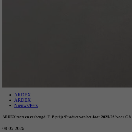
ARDEX
ARDEX
Nieuws/Pers
ARDEX trots en verheugd: F+P-prijs ‘Product van het Jaar 2025/26’ voor C 8
08-05-2026