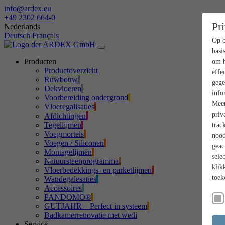
info@ardex.eu
+49 2302 664-0
Pr
Nederlands
Deutsch
Français
Op o
basi
Producten
om h
Productoverzicht
effe
Ruwbouw
gege
Dekvloeren
info
Voorbereiding ondergrond
Meer
Vloeregalisaties
priv
Afdichtingen
Tegellijmen
trac
Voegmortels
nood
Voegen / Siliconen
geac
Montagelijmen
sele
Natuursteenprogramma
klik
Vloerbedekkings- en parketlijmen
toek
Wandegalesaties
Accessoires
PANDOMO®
GUTJAHR – Perfect in systeem
Badkamerrenovatie met wedi
Service