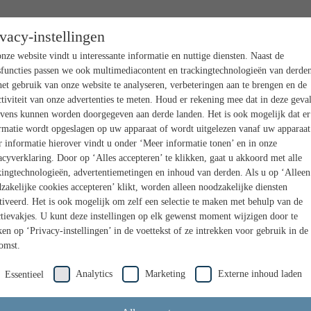
ivacy-instellingen
nze website vindt u interessante informatie en nuttige diensten. Naast de
sfuncties passen we ook multimediacontent en trackingtechnologieën van derden
et gebruik van onze website te analyseren, verbeteringen aan te brengen en de
ctiviteit van onze advertenties te meten. Houd er rekening mee dat in deze geva
vens kunnen worden doorgegeven aan derde landen. Het is ook mogelijk dat er
rmatie wordt opgeslagen op uw apparaat of wordt uitgelezen vanaf uw apparaat
 informatie hierover vindt u onder ‘Meer informatie tonen’ en in onze
acyverklaring. Door op ‘Alles accepteren’ te klikken, gaat u akkoord met alle
kingtechnologieën, advertentiemetingen en inhoud van derden. Als u op ‘Alleen
zakelijke cookies accepteren’ klikt, worden alleen noodzakelijke diensten
tiveerd. Het is ook mogelijk om zelf een selectie te maken met behulp van de
ctievakjes. U kunt deze instellingen op elk gewenst moment wijzigen door te
ken op ‘Privacy-instellingen’ in de voettekst of ze intrekken voor gebruik in de
omst.
Analytics
Marketing
Externe inhoud laden
Essentieel