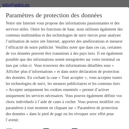
info@ardex.eu
+49 2302 664-0
Paramètres de protection des données
Français
Deutsch
Nederlands
Notre site Internet vous propose des informations passionnantes et des
services utiles. Outre les fonctions de base, nous utilisons également des
Produits
contenus multimédias et des technologies de suivi tierces pour analyser
Aperçu des produits
l’utilisation de notre site Internet, apporter des améliorations et mesurer
Gros-œuvre
l’efficacité de notre publicité. Veuillez noter que dans ces cas, certaines
Pose de chape
de vos données peuvent être transmises à des pays tiers. Il est également
Primaires et préparation de supports
possible que des informations soient enregistrées sur votre terminal ou
Enduits de ragréage pour sols
lues par celui-ci. Vous trouverez des informations détaillées sous «
Étanchéités
Mortiers-colles carrelage
Afficher plus d’informations » et dans notre déclaration de protection
Mortiers de jointoiement
des données. En cochant la case « Tout accepter », vous acceptez toutes
Étanchéités pour joints
les technologies de suivi, les mesures publicitaires et les contenus tiers.
Colles d’assemblage
« Accepter uniquement les cookies essentiels » permet d’activer
Pose de pierres naturelles
uniquement les services nécessaires. Vous pouvez également définir vos
Colles pour revêtements de sols et parquets
choix individuels à l’aide de cases à cocher. Vous pouvez modifier ces
Enduits de ragréage muraux
Accessoires
paramètres à tout moment en cliquant sur « Paramètres de protection
PANDOMO®
des données » dans le pied de page ou les révoquer avec effet pour
GUTJAHR – Le système parfait
l’avenir.
Systèmes salle de bain avec wedi
Service