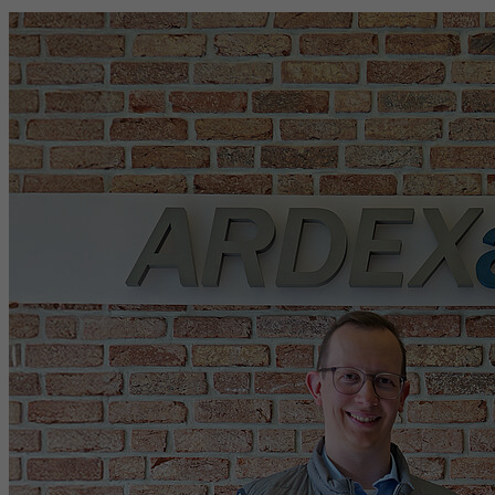
Période
6 Monate
reCAPTCHA setzt ein notwendiges Cookie
Objectif
(_GRECAPTCHA), wenn es zum Zweck der
Risikoanalyse ausgeführt wird.