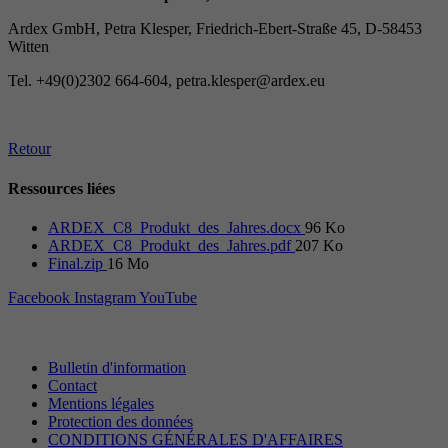
Ardex GmbH, Petra Klesper, Friedrich-Ebert-Straße 45, D-58453
Witten
Tel. +49(0)2302 664-604, petra.klesper@ardex.eu
Retour
Ressources liées
ARDEX_C8_Produkt_des_Jahres.docx
96 Ko
ARDEX_C8_Produkt_des_Jahres.pdf
207 Ko
Final.zip
16 Mo
Facebook
Instagram
YouTube
Bulletin d'information
Contact
Mentions légales
Protection des données
CONDITIONS GÉNÉRALES D'AFFAIRES