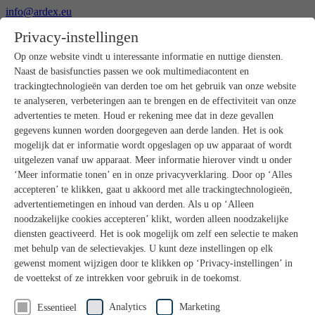
info@ardex.eu
+49 2302 664-0
Privacy-instellingen
Nederlands
Français
Op onze website vindt u interessante informatie en nuttige diensten.
Naast de basisfuncties passen we ook multimediacontent en
Producten
trackingtechnologieën van derden toe om het gebruik van onze website
Productoverzicht
te analyseren, verbeteringen aan te brengen en de effectiviteit van onze
Ruwbouw
advertenties te meten. Houd er rekening mee dat in deze gevallen
Dekvloeren
gegevens kunnen worden doorgegeven aan derde landen. Het is ook
Voorbereiding ondergrond
mogelijk dat er informatie wordt opgeslagen op uw apparaat of wordt
Vloeregalisaties
uitgelezen vanaf uw apparaat. Meer informatie hierover vindt u onder
Afdichtingen
Tegellijmen
‘Meer informatie tonen’ en in onze privacyverklaring. Door op ‘Alles
Voegmortels
accepteren’ te klikken, gaat u akkoord met alle trackingtechnologieën,
Voegen / Siliconen
advertentiemetingen en inhoud van derden. Als u op ‘Alleen
Montagelijmen
noodzakelijke cookies accepteren’ klikt, worden alleen noodzakelijke
Natuursteenprogramma
diensten geactiveerd. Het is ook mogelijk om zelf een selectie te maken
Vloerbedekkings- en parketlijmen
met behulp van de selectievakjes. U kunt deze instellingen op elk
Wandegalesaties
Accessoires
gewenst moment wijzigen door te klikken op ‘Privacy-instellingen’ in
PANDOMO®
de voettekst of ze intrekken voor gebruik in de toekomst.
GUTJAHR – Perfect in systeem
Badkamerrenovatie met wedi
Analytics
Marketing
Essentieel
Service