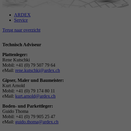
Doel
Stelt de instellingen van de cookiegroepen in.
Naam
_gat
ARDEX
Service
Aanbieder
Google
Naam
__cf_bm
Terug naar overzicht
Looptijd
1 Dag
Aanbieder
.myfonts.net
Technisch Adviseur
Google-cookie voor geavanceerde controle van
Plattenleger:
Doel
Looptijd
30 minuten
scripts en gebeurtenissen.
Rene Kutschki
Mobil: +41 (0) 79 507 79 64
Dient als licentie om een lettertype van
eMail:
rene.kutschki@ardex.ch
Doel
myfonts.net te gebruiken.
Gipser, Maler und Baumeister:
Kurt Arnold
Mobil: +41 (0) 79 174 80 11
Naam
_GRECAPTCHA
eMail:
kurt.arnold@ardex.ch
Boden- und Parkettleger:
Aanbieder
Google reCAPTCHA
Guido Thoma
Mobil: +41 (0) 79 905 25 47
eMail:
Looptijd
guido.thoma@ardex.ch
6 Monate