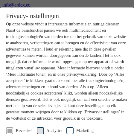
info@ardex.eu
+49 2302 664-0
Privacy-instellingen
Nederlands
Deutsch
Français
Op onze website vindt u interessante informatie en nuttige diensten.
Naast de basisfuncties passen we ook multimediacontent en
Producten
trackingtechnologieën van derden toe om het gebruik van onze website
Productoverzicht
te analyseren, verbeteringen aan te brengen en de effectiviteit van onze
Ruwbouw
advertenties te meten. Houd er rekening mee dat in deze gevallen
Dekvloeren
gegevens kunnen worden doorgegeven aan derde landen. Het is ook
Voorbereiding ondergrond
mogelijk dat er informatie wordt opgeslagen op uw apparaat of wordt
Vloeregalisaties
uitgelezen vanaf uw apparaat. Meer informatie hierover vindt u onder
Afdichtingen
Tegellijmen
‘Meer informatie tonen’ en in onze privacyverklaring. Door op ‘Alles
Voegmortels
accepteren’ te klikken, gaat u akkoord met alle trackingtechnologieën,
Voegen / Siliconen
advertentiemetingen en inhoud van derden. Als u op ‘Alleen
Montagelijmen
noodzakelijke cookies accepteren’ klikt, worden alleen noodzakelijke
Natuursteenprogramma
diensten geactiveerd. Het is ook mogelijk om zelf een selectie te maken
Vloerbedekkings- en parketlijmen
met behulp van de selectievakjes. U kunt deze instellingen op elk
Wandegalesaties
Accessoires
gewenst moment wijzigen door te klikken op ‘Privacy-instellingen’ in
PANDOMO®
de voettekst of ze intrekken voor gebruik in de toekomst.
GUTJAHR – Perfect in systeem
Badkamerrenovatie met wedi
Analytics
Marketing
Essentieel
Service