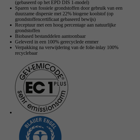
(gebaseerd op het EPD DIS 1-model)
Sparen van fossiele grondstoffen door gebruik van een
Doel
Stelt de instellingen van de cookiegroepen in.
Naam
_gat
duurzame dispersie met 22% biogene koolstof (op
grondstoffencertificaat gebaseerd bewijs)
Receptuur met een hoog percentage aan natuurlijke
Aanbieder
Google
grondstoffen
Naam
__cf_bm
Biobased bestanddelen aantoonbaar
Looptijd
1 Dag
Geleverd in een 100% gerecyclede emmer
Aanbieder
.myfonts.net
Verpakking na verwijdering van de folie-inlay 100%
recyclebaar
Google-cookie voor geavanceerde controle van
Doel
Looptijd
30 minuten
scripts en gebeurtenissen.
Dient als licentie om een lettertype van
Doel
myfonts.net te gebruiken.
Naam
_GRECAPTCHA
Aanbieder
Google reCAPTCHA
Looptijd
6 Monate