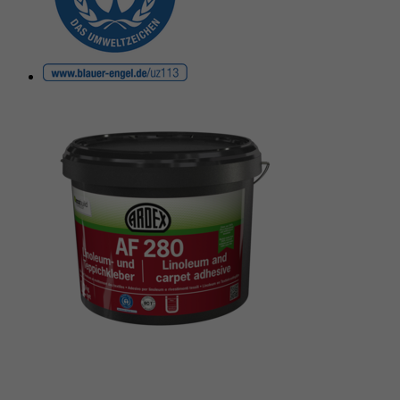
reCAPTCHA setzt ein notwendiges Cookie
Doel
(_GRECAPTCHA), wenn es zum Zweck der
Risikoanalyse ausgeführt wird.