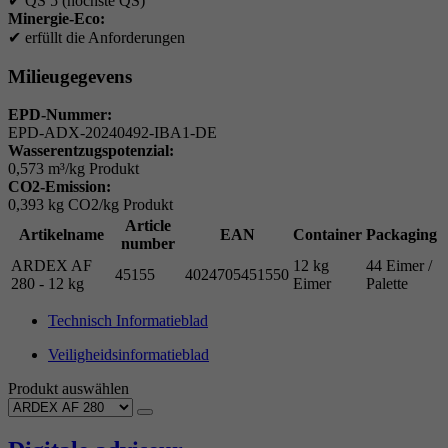
✔
QS 5 (höchste QS)
Minergie-Eco:
✔
erfüllt die Anforderungen
Milieugegevens
EPD-Nummer:
EPD-ADX-20240492-IBA1-DE
Wasserentzugspotenzial:
0,573 m³/kg Produkt
CO2-Emission:
0,393 kg CO2/kg Produkt
Article
Artikelname
EAN
Container
Packaging
number
ARDEX AF
12 kg
44 Eimer /
45155
4024705451550
280 - 12 kg
Eimer
Palette
Technisch Informatieblad
Veiligheidsinformatieblad
Produkt auswählen