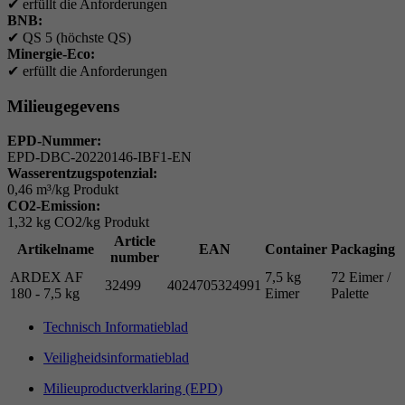
✔
erfüllt die Anforderungen
BNB:
✔
QS 5 (höchste QS)
Minergie-Eco:
✔
erfüllt die Anforderungen
Milieugegevens
EPD-Nummer:
EPD-DBC-20220146-IBF1-EN
Wasserentzugspotenzial:
0,46 m³/kg Produkt
CO2-Emission:
1,32 kg CO2/kg Produkt
Article
Artikelname
EAN
Container
Packaging
number
ARDEX AF
7,5 kg
72 Eimer /
32499
4024705324991
180 - 7,5 kg
Eimer
Palette
Technisch Informatieblad
Veiligheidsinformatieblad
Milieuproductverklaring (EPD)