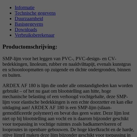
Informatie
Technische gegevens
Duurzaamheid
Basisgegevens
Downloads
Verbruiksberekenaar
Productomschrijving:
SMP-lijm voor het leggen van PVC-, PVC-design- en CV-
bedekkingen, linoleum, rubber en naaldvilttapijt, evenals kunstgras
en schoonloopmatten op zuigende en dichte ondergronden, binnen
en buiten.
ARDEX AF 180 is lijm die onder alle omstandigheden kan worden
gebruikt – of het nu gaat om blootstelling aan hitte, hoge
mechanische belasting of een verhoogd vochtgehalte, deze SMP-
lijm voor elastische bedekkingen is een echte doorzetter en kan elke
uitdaging aan! ARDEX AF 180 is een SMP-lijm (silaan-
gemodificeerde polymeer) en bevat dus geen water. Deze lijm lost
niet op bij blootstelling aan vocht en is daarom bijzonder geschikt
voor toepassing in vochtige ruimtes zoals badkamervloeren of
looproutes in openbare gebouwen. De hoge kleefkracht en de harde,
stijve lijmril maken deze lijm bijzonder geschikt voor toepassing in