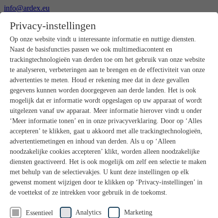
info@ardex.eu
+49 2302 664-0
Privacy-instellingen
Nederlands
Deutsch
Français
Op onze website vindt u interessante informatie en nuttige diensten.
Naast de basisfuncties passen we ook multimediacontent en
Producten
trackingtechnologieën van derden toe om het gebruik van onze website
Productoverzicht
te analyseren, verbeteringen aan te brengen en de effectiviteit van onze
Ruwbouw
advertenties te meten. Houd er rekening mee dat in deze gevallen
Dekvloeren
gegevens kunnen worden doorgegeven aan derde landen. Het is ook
Voorbereiding ondergrond
mogelijk dat er informatie wordt opgeslagen op uw apparaat of wordt
Vloeregalisaties
uitgelezen vanaf uw apparaat. Meer informatie hierover vindt u onder
Afdichtingen
Tegellijmen
‘Meer informatie tonen’ en in onze privacyverklaring. Door op ‘Alles
Voegmortels
accepteren’ te klikken, gaat u akkoord met alle trackingtechnologieën,
Voegen / Siliconen
advertentiemetingen en inhoud van derden. Als u op ‘Alleen
Montagelijmen
noodzakelijke cookies accepteren’ klikt, worden alleen noodzakelijke
Natuursteenprogramma
diensten geactiveerd. Het is ook mogelijk om zelf een selectie te maken
Vloerbedekkings- en parketlijmen
met behulp van de selectievakjes. U kunt deze instellingen op elk
Wandegalesaties
Accessoires
gewenst moment wijzigen door te klikken op ‘Privacy-instellingen’ in
PANDOMO®
de voettekst of ze intrekken voor gebruik in de toekomst.
GUTJAHR – Perfect in systeem
Badkamerrenovatie met wedi
Analytics
Marketing
Essentieel
Service