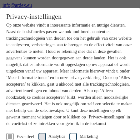
info@ardex.eu
+49 2302 664-0
Privacy-instellingen
Nederlands
Deutsch
Français
Op onze website vindt u interessante informatie en nuttige diensten.
Naast de basisfuncties passen we ook multimediacontent en
Producten
trackingtechnologieën van derden toe om het gebruik van onze website
Productoverzicht
te analyseren, verbeteringen aan te brengen en de effectiviteit van onze
Ruwbouw
advertenties te meten. Houd er rekening mee dat in deze gevallen
Dekvloeren
gegevens kunnen worden doorgegeven aan derde landen. Het is ook
Voorbereiding ondergrond
mogelijk dat er informatie wordt opgeslagen op uw apparaat of wordt
Vloeregalisaties
uitgelezen vanaf uw apparaat. Meer informatie hierover vindt u onder
Afdichtingen
Tegellijmen
‘Meer informatie tonen’ en in onze privacyverklaring. Door op ‘Alles
Voegmortels
accepteren’ te klikken, gaat u akkoord met alle trackingtechnologieën,
Voegen / Siliconen
advertentiemetingen en inhoud van derden. Als u op ‘Alleen
Montagelijmen
noodzakelijke cookies accepteren’ klikt, worden alleen noodzakelijke
Natuursteenprogramma
diensten geactiveerd. Het is ook mogelijk om zelf een selectie te maken
Vloerbedekkings- en parketlijmen
met behulp van de selectievakjes. U kunt deze instellingen op elk
Wandegalesaties
Accessoires
gewenst moment wijzigen door te klikken op ‘Privacy-instellingen’ in
PANDOMO®
de voettekst of ze intrekken voor gebruik in de toekomst.
GUTJAHR – Perfect in systeem
Badkamerrenovatie met wedi
Analytics
Marketing
Essentieel
Service