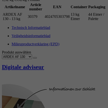
Article
Artikelname
EAN
Container
Packaging
number
ARDEX AF
13 kg
44 Eimer /
30379
4024705303798
130 - 13 kg
Eimer
Palette
Technisch Informatieblad
Veiligheidsinformatieblad
Milieuproductverklaring (EPD)
Produkt auswählen
Digitale adviseur