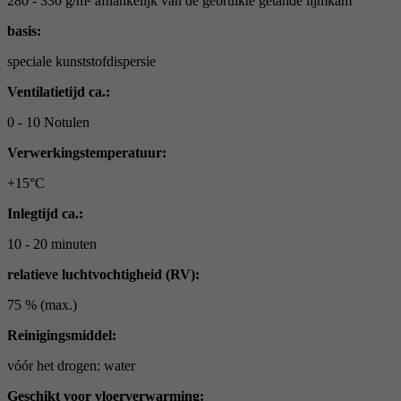
280 - 330 g/m² afhankelijk van de gebruikte getande lijmkam
basis:
speciale kunststofdispersie
Ventilatietijd ca.:
0 - 10 Notulen
Verwerkingstemperatuur:
+15°C
Inlegtijd ca.:
10 - 20 minuten
relatieve luchtvochtigheid (RV):
75 % (max.)
Reinigingsmiddel:
vóór het drogen: water
Geschikt voor vloerverwarming: