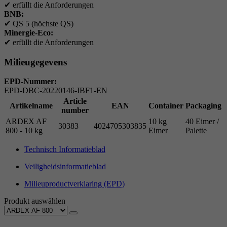
✔
erfüllt die Anforderungen
BNB:
✔
QS 5 (höchste QS)
Minergie-Eco:
✔
erfüllt die Anforderungen
Milieugegevens
EPD-Nummer:
EPD-DBC-20220146-IBF1-EN
Article
Artikelname
EAN
Container
Packaging
number
ARDEX AF
10 kg
40 Eimer /
30383
4024705303835
800 - 10 kg
Eimer
Palette
Technisch Informatieblad
Veiligheidsinformatieblad
Milieuproductverklaring (EPD)
Produkt auswählen