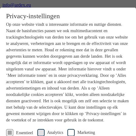
info@ardex.eu
+49 2302 664-0
Privacy-instellingen
Nederlands
Deutsch
Français
Op onze website vindt u interessante informatie en nuttige diensten.
Naast de basisfuncties passen we ook multimediacontent en
Producten
trackingtechnologieën van derden toe om het gebruik van onze website
Productoverzicht
te analyseren, verbeteringen aan te brengen en de effectiviteit van onze
Ruwbouw
advertenties te meten. Houd er rekening mee dat in deze gevallen
Dekvloeren
gegevens kunnen worden doorgegeven aan derde landen. Het is ook
Voorbereiding ondergrond
mogelijk dat er informatie wordt opgeslagen op uw apparaat of wordt
Vloeregalisaties
uitgelezen vanaf uw apparaat. Meer informatie hierover vindt u onder
Afdichtingen
Tegellijmen
‘Meer informatie tonen’ en in onze privacyverklaring. Door op ‘Alles
Voegmortels
accepteren’ te klikken, gaat u akkoord met alle trackingtechnologieën,
Voegen / Siliconen
advertentiemetingen en inhoud van derden. Als u op ‘Alleen
Montagelijmen
noodzakelijke cookies accepteren’ klikt, worden alleen noodzakelijke
Natuursteenprogramma
diensten geactiveerd. Het is ook mogelijk om zelf een selectie te maken
Vloerbedekkings- en parketlijmen
met behulp van de selectievakjes. U kunt deze instellingen op elk
Wandegalesaties
Accessoires
gewenst moment wijzigen door te klikken op ‘Privacy-instellingen’ in
PANDOMO®
de voettekst of ze intrekken voor gebruik in de toekomst.
GUTJAHR – Perfect in systeem
Badkamerrenovatie met wedi
Analytics
Marketing
Essentieel
Service