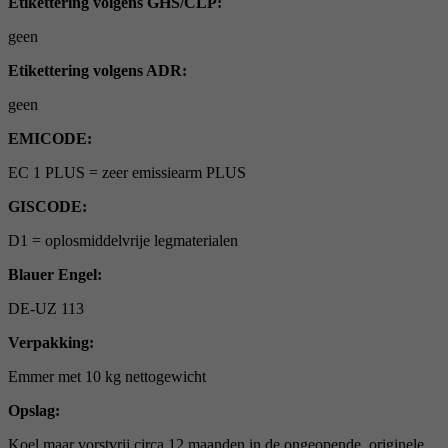
Etikettering volgens GHS/CLP:
geen
Etikettering volgens ADR:
geen
EMICODE:
EC 1 PLUS = zeer emissiearm PLUS
GISCODE:
D1 = oplosmiddelvrije legmaterialen
Blauer Engel:
DE-UZ 113
Verpakking:
Emmer met 10 kg nettogewicht
Opslag:
Koel maar vorstvrij circa 12 maanden in de ongeopende, originele