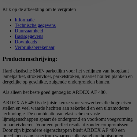
Klik op de afbeelding om te vergroten
Informatie
Technische gegevens
Duurzaamheid
Basisgegevens
Downloads
Verbruiksberekenaar
Productomschrijving:
Hard elastische SMP- parketlijm voor het verlijmen van hoogkant
lamelparket, strokenvloer, parketstroken, massief houten planken en
dergelijke op geschikte, zuigende ondergronden binnen.
Als alleen het beste goed genoeg is: ARDEX AF 480.
ARDEX AF 480 is de juiste keuze voor verwerkers die hoge eisen
stellen en veel waarde hechten aan zekerheid en een ultramoderne
technologie. De combinatie van elastische en vaste
lijmeigenschappen spaart de ondergrond en voorkomt voegvorming
in parketvloeren. Voor een perfect resultaat zonder compromissen.
Door zijn bijzondere eigenschappen biedt ARDEX AF 480 een
breed toepassingsspectrum waarmee alle gangbare houtsoorten.