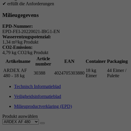
✔
erfüllt die Anforderungen
Milieugegevens
EPD-Nummer:
EPD-FEI-20220021-IBG1-EN
Wasserentzugspotenzial:
1,34 m³/kg Produkt
CO2-Emission:
4,79 kg CO2/kg Produkt
Article
Artikelname
EAN
Container
Packaging
number
ARDEX AF
18 kg
44 Eimer /
30388
4024705303880
480 - 18 kg
Eimer
Palette
Technisch Informatieblad
Veiligheidsinformatieblad
Milieuproductverklaring (EPD)
Produkt auswählen