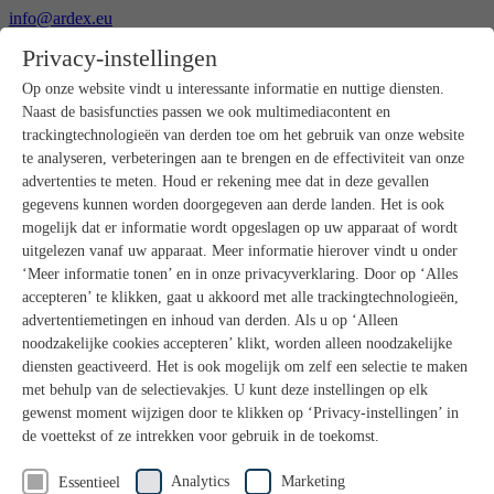
info@ardex.eu
+49 2302 664-0
Privacy-instellingen
Nederlands
Deutsch
Français
Op onze website vindt u interessante informatie en nuttige diensten.
Naast de basisfuncties passen we ook multimediacontent en
Producten
trackingtechnologieën van derden toe om het gebruik van onze website
Productoverzicht
te analyseren, verbeteringen aan te brengen en de effectiviteit van onze
Ruwbouw
advertenties te meten. Houd er rekening mee dat in deze gevallen
Dekvloeren
gegevens kunnen worden doorgegeven aan derde landen. Het is ook
Voorbereiding ondergrond
mogelijk dat er informatie wordt opgeslagen op uw apparaat of wordt
Vloeregalisaties
uitgelezen vanaf uw apparaat. Meer informatie hierover vindt u onder
Afdichtingen
Tegellijmen
‘Meer informatie tonen’ en in onze privacyverklaring. Door op ‘Alles
Voegmortels
accepteren’ te klikken, gaat u akkoord met alle trackingtechnologieën,
Voegen / Siliconen
advertentiemetingen en inhoud van derden. Als u op ‘Alleen
Montagelijmen
noodzakelijke cookies accepteren’ klikt, worden alleen noodzakelijke
Natuursteenprogramma
diensten geactiveerd. Het is ook mogelijk om zelf een selectie te maken
Vloerbedekkings- en parketlijmen
met behulp van de selectievakjes. U kunt deze instellingen op elk
Wandegalesaties
Accessoires
gewenst moment wijzigen door te klikken op ‘Privacy-instellingen’ in
PANDOMO®
de voettekst of ze intrekken voor gebruik in de toekomst.
GUTJAHR – Perfect in systeem
Badkamerrenovatie met wedi
Analytics
Marketing
Essentieel
Service