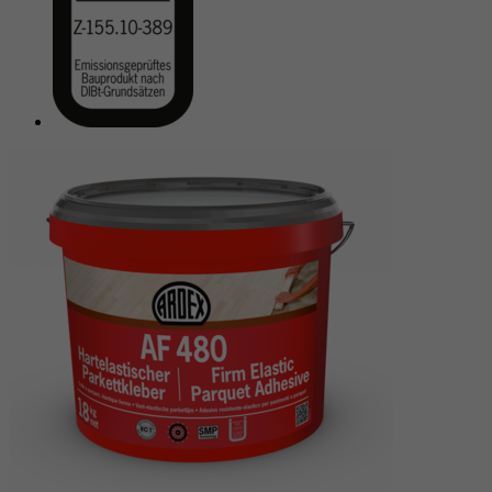
reCAPTCHA setzt ein notwendiges Cookie
Doel
(_GRECAPTCHA), wenn es zum Zweck der
Risikoanalyse ausgeführt wird.