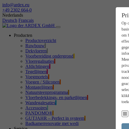
info@ardex.eu
+49 2302 664-0
Pr
Nederlands
Deutsch
Français
Op o
basi
Producten
om h
Productoverzicht
effe
Ruwbouw
gege
Dekvloeren
info
Voorbereiding ondergrond
Meer
Vloeregalisaties
priv
Afdichtingen
Tegellijmen
trac
Voegmortels
nood
Voegen / Siliconen
geac
Montagelijmen
sele
Natuursteenprogramma
klik
Vloerbedekkings- en parketlijmen
toek
Wandegalesaties
Accessoires
PANDOMO®
GUTJAHR – Perfect in systeem
Badkamerrenovatie met wedi
Service