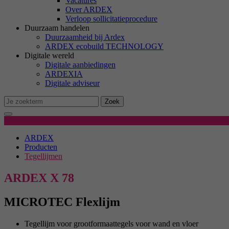
Vacatures
M
Over ARDEX
Ma
Verloop sollicitatieprocedure
we
Duurzaam handelen
Duurzaamheid bij Ardex
ARDEX ecobuild TECHNOLOGY
Digitale wereld
Ex
Digitale aanbiedingen
We
ARDEXIA
Digitale adviseur
Zoek
Productgegevens
ARDEX
Producten
Tegellijmen
ARDEX X 78
MICROTEC Flexlijm
Tegellijm voor grootformaattegels voor wand en vloer