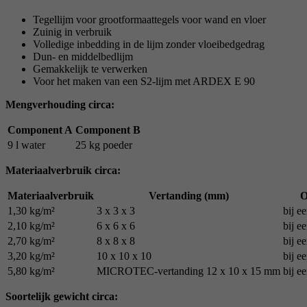
Tegellijm voor grootformaattegels voor wand en vloer
Zuinig in verbruik
Volledige inbedding in de lijm zonder vloeibedgedrag
Dun- en middelbedlijm
Gemakkelijk te verwerken
Voor het maken van een S2-lijm met ARDEX E 90
Mengverhouding circa:
Component A
Component B
9 l water
25 kg poeder
Materiaalverbruik circa:
Materiaalverbruik
Vertanding (mm)
O
1,30 kg/m²
3 x 3 x 3
bij e
2,10 kg/m²
6 x 6 x 6
bij e
2,70 kg/m²
8 x 8 x 8
bij e
3,20 kg/m²
10 x 10 x 10
bij e
5,80 kg/m²
MICROTEC-vertanding 12 x 10 x 15 mm
bij e
Soortelijk gewicht circa: