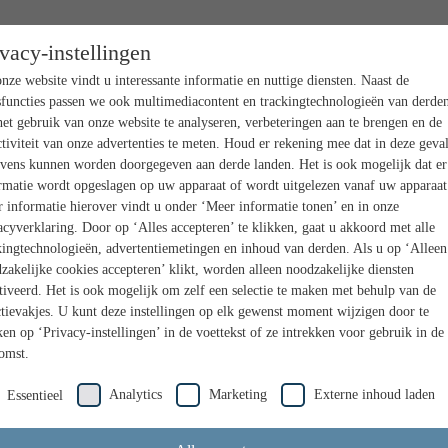
ivacy-instellingen
nze website vindt u interessante informatie en nuttige diensten. Naast de
sfuncties passen we ook multimediacontent en trackingtechnologieën van derden
et gebruik van onze website te analyseren, verbeteringen aan te brengen en de
ctiviteit van onze advertenties te meten. Houd er rekening mee dat in deze geva
vens kunnen worden doorgegeven aan derde landen. Het is ook mogelijk dat er
rmatie wordt opgeslagen op uw apparaat of wordt uitgelezen vanaf uw apparaat
 informatie hierover vindt u onder ‘Meer informatie tonen’ en in onze
acyverklaring. Door op ‘Alles accepteren’ te klikken, gaat u akkoord met alle
kingtechnologieën, advertentiemetingen en inhoud van derden. Als u op ‘Alleen
zakelijke cookies accepteren’ klikt, worden alleen noodzakelijke diensten
tiveerd. Het is ook mogelijk om zelf een selectie te maken met behulp van de
ctievakjes. U kunt deze instellingen op elk gewenst moment wijzigen door te
ken op ‘Privacy-instellingen’ in de voettekst of ze intrekken voor gebruik in de
omst.
Analytics
Marketing
Externe inhoud laden
Essentieel