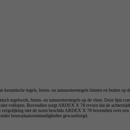
ramische tegels, beton- en natuursteentegels binnen en buiten op de
h tegelwerk, beton- en natuursteentegels op de vloer. Deze lijm comb
 niet vollopen. Bovendien zorgt ARDEX X 78 ervoor dat de achterzijde 
ls. In vergelijking met de norm beschikt ARDEX X 78 bovendien over 
ok onder bouwplaatsomstandigheden gewaarborgd.