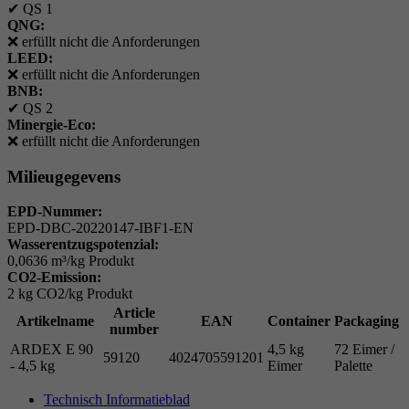
✔
QS 1
QNG:
❌
erfüllt nicht die Anforderungen
LEED:
❌
erfüllt nicht die Anforderungen
BNB:
✔
QS 2
Minergie-Eco:
❌
erfüllt nicht die Anforderungen
Milieugegevens
EPD-Nummer:
EPD-DBC-20220147-IBF1-EN
Wasserentzugspotenzial:
0,0636 m³/kg Produkt
CO2-Emission:
2 kg CO2/kg Produkt
Article
Artikelname
EAN
Container
Packaging
number
ARDEX E 90
4,5 kg
72 Eimer /
59120
4024705591201
- 4,5 kg
Eimer
Palette
Technisch Informatieblad