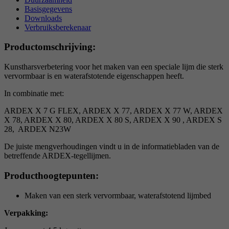
reCAPTCHA setzt ein notwendiges Cookie
Basisgegevens
Downloads
Doel
(_GRECAPTCHA), wenn es zum Zweck der
Verbruiksberekenaar
Risikoanalyse ausgeführt wird.
Productomschrijving:
Kunstharsverbetering voor het maken van een speciale lijm die sterk
vervormbaar is en waterafstotende eigenschappen heeft.
In combinatie met:
ARDEX X 7 G FLEX, ARDEX X 77, ARDEX X 77 W, ARDEX
X 78, ARDEX X 80, ARDEX X 80 S, ARDEX X 90 , ARDEX S
28, ARDEX N23W
De juiste mengverhoudingen vindt u in de informatiebladen van de
betreffende ARDEX-tegellijmen.
Producthoogtepunten:
Maken van een sterk vervormbaar, waterafstotend lijmbed
Verpakking: