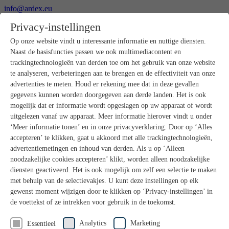
info@ardex.eu
+49 2302 664-0
Privacy-instellingen
Nederlands
Deutsch
Français
Op onze website vindt u interessante informatie en nuttige diensten.
Naast de basisfuncties passen we ook multimediacontent en
Producten
trackingtechnologieën van derden toe om het gebruik van onze website
Productoverzicht
te analyseren, verbeteringen aan te brengen en de effectiviteit van onze
Ruwbouw
advertenties te meten. Houd er rekening mee dat in deze gevallen
Dekvloeren
gegevens kunnen worden doorgegeven aan derde landen. Het is ook
Voorbereiding ondergrond
mogelijk dat er informatie wordt opgeslagen op uw apparaat of wordt
Vloeregalisaties
uitgelezen vanaf uw apparaat. Meer informatie hierover vindt u onder
Afdichtingen
Tegellijmen
‘Meer informatie tonen’ en in onze privacyverklaring. Door op ‘Alles
Voegmortels
accepteren’ te klikken, gaat u akkoord met alle trackingtechnologieën,
Voegen / Siliconen
advertentiemetingen en inhoud van derden. Als u op ‘Alleen
Montagelijmen
noodzakelijke cookies accepteren’ klikt, worden alleen noodzakelijke
Natuursteenprogramma
diensten geactiveerd. Het is ook mogelijk om zelf een selectie te maken
Vloerbedekkings- en parketlijmen
met behulp van de selectievakjes. U kunt deze instellingen op elk
Wandegalesaties
Accessoires
gewenst moment wijzigen door te klikken op ‘Privacy-instellingen’ in
PANDOMO®
de voettekst of ze intrekken voor gebruik in de toekomst.
GUTJAHR – Perfect in systeem
Badkamerrenovatie met wedi
Analytics
Marketing
Essentieel
Service