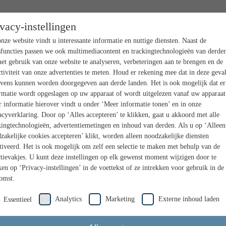
ivacy-instellingen
nze website vindt u interessante informatie en nuttige diensten. Naast de
sfuncties passen we ook multimediacontent en trackingtechnologieën van derden
et gebruik van onze website te analyseren, verbeteringen aan te brengen en de
ctiviteit van onze advertenties te meten. Houd er rekening mee dat in deze geva
vens kunnen worden doorgegeven aan derde landen. Het is ook mogelijk dat er
rmatie wordt opgeslagen op uw apparaat of wordt uitgelezen vanaf uw apparaat
 informatie hierover vindt u onder ‘Meer informatie tonen’ en in onze
acyverklaring. Door op ‘Alles accepteren’ te klikken, gaat u akkoord met alle
kingtechnologieën, advertentiemetingen en inhoud van derden. Als u op ‘Alleen
zakelijke cookies accepteren’ klikt, worden alleen noodzakelijke diensten
tiveerd. Het is ook mogelijk om zelf een selectie te maken met behulp van de
ctievakjes. U kunt deze instellingen op elk gewenst moment wijzigen door te
ken op ‘Privacy-instellingen’ in de voettekst of ze intrekken voor gebruik in de
omst.
Analytics
Marketing
Externe inhoud laden
Essentieel