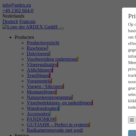
info@ardex.eu
+49 2302 664-0
Pr
Nederlands
Deutsch
Français
Op o
basi
Producten
om h
Productoverzicht
effe
Ruwbouw
gege
Dekvloeren
info
Voorbereiding ondergrond
Meer
Vloeregalisaties
priv
Afdichtingen
Tegellijmen
trac
Voegmortels
nood
Voegen / Siliconen
geac
Montagelijmen
sele
Natuursteenprogramma
klik
Vloerbedekkings- en parketlijmen
toek
Wandegalesaties
Accessoires
PANDOMO®
GUTJAHR – Perfect in systeem
Badkamerrenovatie met wedi
Service