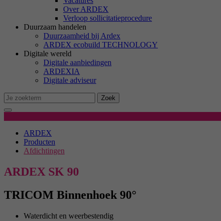
Vacatures
M
Over ARDEX
Ma
Verloop sollicitatieprocedure
we
Duurzaam handelen
Duurzaamheid bij Ardex
ARDEX ecobuild TECHNOLOGY
Digitale wereld
Ex
Digitale aanbiedingen
We
ARDEXIA
Digitale adviseur
Zoek
Produktdetails
ARDEX
Producten
Afdichtingen
ARDEX SK 90
TRICOM Binnenhoek 90°
Waterdicht en weerbestendig