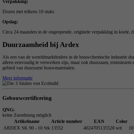
Verpakking:
Dozen met telkens 10 stuks
Opslag:
Circa 24 maanden in de ongeopende, originele verpakking in koele, d
Duurzaamheid bij Ardex
Als een van de wereldmarktleiders in de bouwchemische industrie dr
alleen eenvoudig te verwerken zijn, maar ook duurzaam, emissiear
gebied van duurzame bouwmaterialen.
Meer informatie
Gebouwcertificering
QNG:
keine Zuordnung möglich
Artikelname
Article number
EAN
Color
ARDEX SK 90 - 10 Stk
13552
4024705135528
wit
10