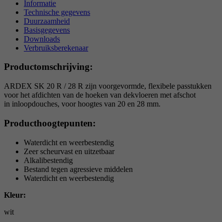
Informatie
reCAPTCHA setzt ein notwendiges Cookie
Technische gegevens
Doel
(_GRECAPTCHA), wenn es zum Zweck der
Duurzaamheid
Risikoanalyse ausgeführt wird.
Basisgegevens
Downloads
Verbruiksberekenaar
Productomschrijving:
ARDEX SK 20 R / 28 R zijn voorgevormde, flexibele passtukken
voor het afdichten van de hoeken van dekvloeren met afschot
in inloopdouches, voor hoogtes van 20 en 28 mm.
Producthoogtepunten:
Waterdicht en weerbestendig
Zeer scheurvast en uitzetbaar
Alkalibestendig
Bestand tegen agressieve middelen
Waterdicht en weerbestendig
Kleur:
wit