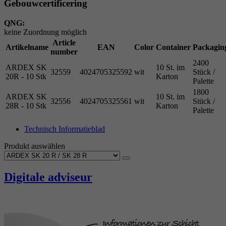
Gebouwcertificering
QNG:
keine Zuordnung möglich
Article
Artikelname
EAN
Color
Container
Packagin
number
2400
ARDEX SK
10 St. im
32559
4024705325592
wit
Stück /
20R - 10 Stk
Karton
Palette
1800
ARDEX SK
10 St. im
32556
4024705325561
wit
Stück /
28R - 10 Stk
Karton
Palette
Technisch Informatieblad
Produkt auswählen
Digitale adviseur