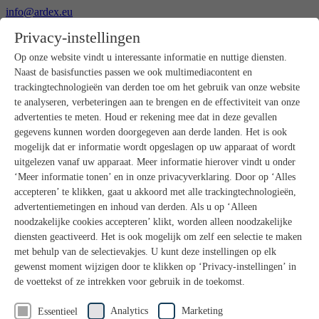
info@ardex.eu
+49 2302 664-0
Privacy-instellingen
Nederlands
Deutsch
Français
Op onze website vindt u interessante informatie en nuttige diensten.
Naast de basisfuncties passen we ook multimediacontent en
Producten
trackingtechnologieën van derden toe om het gebruik van onze website
Productoverzicht
te analyseren, verbeteringen aan te brengen en de effectiviteit van onze
Ruwbouw
advertenties te meten. Houd er rekening mee dat in deze gevallen
Dekvloeren
gegevens kunnen worden doorgegeven aan derde landen. Het is ook
Voorbereiding ondergrond
mogelijk dat er informatie wordt opgeslagen op uw apparaat of wordt
Vloeregalisaties
uitgelezen vanaf uw apparaat. Meer informatie hierover vindt u onder
Afdichtingen
Tegellijmen
‘Meer informatie tonen’ en in onze privacyverklaring. Door op ‘Alles
Voegmortels
accepteren’ te klikken, gaat u akkoord met alle trackingtechnologieën,
Voegen / Siliconen
advertentiemetingen en inhoud van derden. Als u op ‘Alleen
Montagelijmen
noodzakelijke cookies accepteren’ klikt, worden alleen noodzakelijke
Natuursteenprogramma
diensten geactiveerd. Het is ook mogelijk om zelf een selectie te maken
Vloerbedekkings- en parketlijmen
met behulp van de selectievakjes. U kunt deze instellingen op elk
Wandegalesaties
Accessoires
gewenst moment wijzigen door te klikken op ‘Privacy-instellingen’ in
PANDOMO®
de voettekst of ze intrekken voor gebruik in de toekomst.
GUTJAHR – Perfect in systeem
Badkamerrenovatie met wedi
Analytics
Marketing
Essentieel
Service